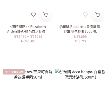
<限時開團⚡️> Elizabeth
📦預購 Bioderma貝膚黛瑪-
Arden雅頓-綠茶香水身體乳
舒益輕沐浴油 1000ML
500ml
NT$480 ~ NT$899
NT$699
NT$2,100
NT$999
🇰🇷小眾香氛品牌