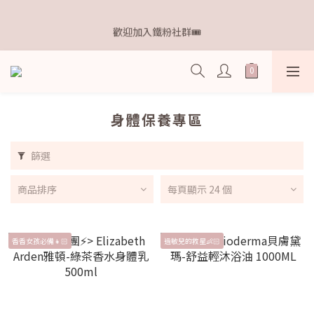
8
9
9
3
6
0
0
4
1
6
2
9
2
3
3
7
𝗗𝗿.𝗞𝗲𝗹𝗹𝘆 亮白牙膏 關團還有
7
8
8
9
9
2
5
3
歡迎加入鐵粉社群🎟️
0
5
:
1
8
:
1
2
:
2
6
點我逛逛🛒
6
7
7
8
8
1
4
2
日
時
分
秒
4
0
7
0
1
1
5
5
6
6
7
7
0
3
1
3
6
0
0
4
4
9
5
5
6
6
2
0
2
5
3
IG每天分享最新資訊✨
3
8
4
4
5
5
9
1
1
4
2
2
7
3
3
4
4
8
0
0
3
1
1
6
2
9
2
3
3
7
𝗗𝗿.𝗞𝗲𝗹𝗹𝘆 亮白牙膏 關團還有
身體保養專區
2
0
0
5
:
1
8
:
1
2
:
2
6
點我逛逛🛒
1
日
時
分
秒
4
0
7
0
1
1
5
0
篩選
3
6
0
0
4
2
5
3
商品排序
每頁顯示 24 個
1
4
2
0
3
1
2
0
1
香香女孩必備👧🏻
過敏兒的救星👶🏻
0