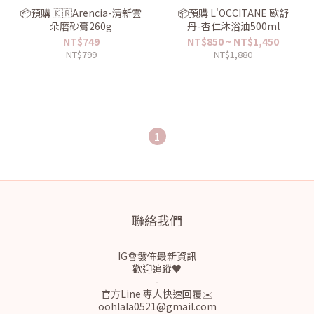
📦預購 🇰🇷Arencia-清新雲
📦預購 L'OCCITANE 歐舒
朵磨砂膏260g
丹-杏仁沐浴油500ml
NT$749
NT$850 ~ NT$1,450
NT$799
NT$1,880
1
聯絡我們
IG會發佈最新資訊
歡迎追蹤♥
-
官方Line 專人快速回覆✉️
oohlala0521@gmail.com