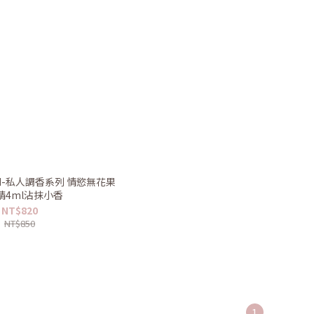
ord-私人調香系列 情慾無花果
精4ml沾抹小香
NT$820
NT$850
1