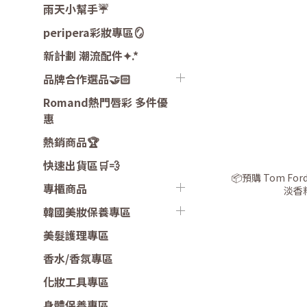
雨天小幫手☔️
peripera彩妝專區🪞
新計劃 潮流配件✦.*
品牌合作選品🤝🏻
Romand熱門唇彩 多件優
惠
熱銷商品🏆
快速出貨區🛒💨
📦預購 Tom F
專櫃商品
淡香
韓國美妝保養專區
美髮護理專區
香水/香氛專區
化妝工具專區
身體保養專區