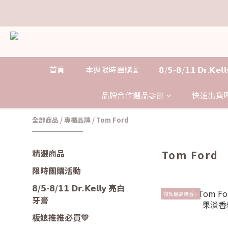
𝗗
𝗗
首頁
本週限時團購⏳
𝟴/𝟱-𝟴/𝟭𝟭 𝗗𝗿.𝗞
品牌合作選品🤝🏻
快速出貨區
全部商品
/
專櫃品牌
/
Tom Ford
精選商品
Tom Ford
限時團購活動
𝟴/𝟱-𝟴/𝟭𝟭 𝗗𝗿.𝗞𝗲𝗹𝗹𝘆 亮白
微性感高級香✨
牙膏
板娘推推必買💛