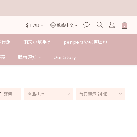


$
TWD
繁體中文
授權經銷
雨天小幫手☔️
peripera彩妝專區🪞
優惠
購物須知
Our Story
篩選
商品排序
每頁顯示 24 個