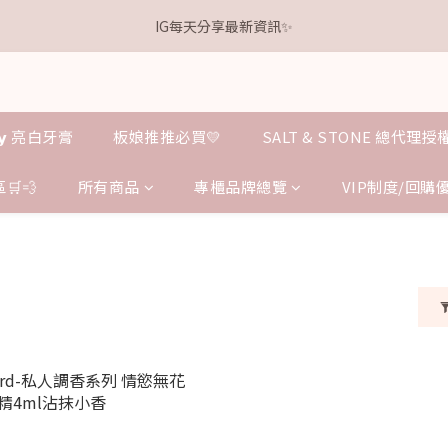
1
6
1
1
2
3
4
1
4
3
8
3
3
4
5
6
6
0
5
:
0
0
:
1
2
:
3
.𝗞𝗲𝗹𝗹𝘆 亮白牙膏 關團還有
IG每天分享最新資訊✨
0
點我逛逛
3
2
7
2
2
3
4
5
5
日
時
分
秒
4
0
1
2
2
1
6
1
1
2
3
4
4
3
0
1
1
0
5
:
0
0
:
1
2
:
3
.𝗞𝗲𝗹𝗹𝘆 亮白牙膏 關團還有
點我逛逛
3
2
0
日
時
分
秒
0
4
0
1
2
2
1
3
0
1
1
0
𝗹𝗹𝘆 亮白牙膏
板娘推推必買💛
SALT & STONE 總代理
2
0
0
1
0
🛒💨
所有商品
專櫃品牌總覽
VIP制度/回購