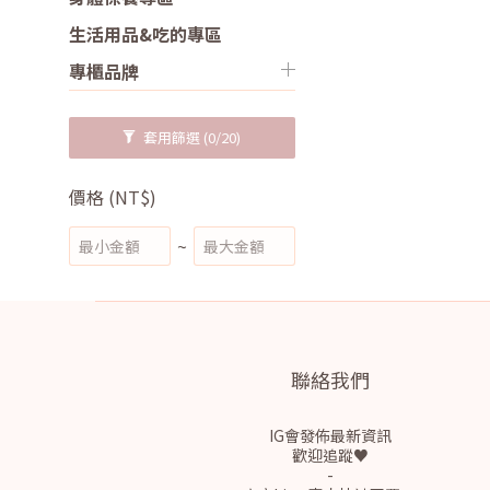
生活用品&吃的專區
專櫃品牌
套用篩選
(0/20)
價格 (NT$)
~
聯絡我們
IG會發佈最新資訊
歡迎追蹤♥
-