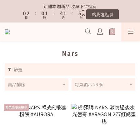
1
1
3
3
1
1
2
2
5
5
2
2
6
6
1
1
距離本週新品 收單下架還有
距離本週新品 收單下架還有
0
0
2
2
:
:
0
0
1
1
:
:
4
4
1
1
:
:
5
5
0
0
點我逛逛🛒
點我逛逛🛒
9
日
日
9
時
時
分
分
秒
秒
9
1
1
0
0
3
3
0
0
4
4
8
8
9
9
8
0
0
2
2
3
3
7
9
7
8
8
7
1
1
2
2
歡迎加入鐵粉社群🎟️
6
8
6
7
7
6
0
0
1
1
5
7
5
6
9
6
5
0
0
Nars
4
6
4
5
8
5
9
4
IG每天分享最新資訊✨
3
5
3
4
7
4
8
3
2
4
2
3
6
3
7
2
篩選
1
3
1
2
5
2
6
1
距離本週新品 收單下架還有
0
2
:
0
1
:
4
1
:
5
0
點我逛逛🛒
商品排序
每頁顯示 24 個
日
時
分
秒
1
0
3
0
4
0
2
3
1
2
0
1
紫色浪漫美學💜
0