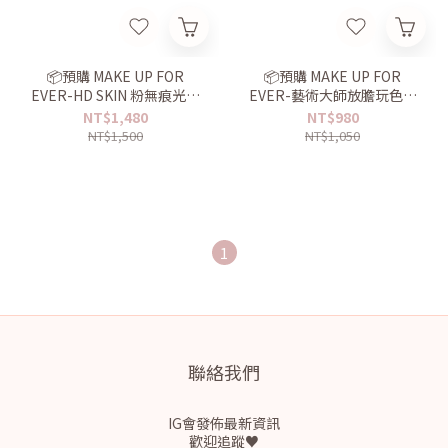
📦預購 MAKE UP FOR
📦預購 MAKE UP FOR
EVER-HD SKIN 粉無痕光圈
EVER-藝術大師放膽玩色頰
蜜粉餅10g
彩 #H100象牙白
NT$1,480
NT$980
NT$1,500
NT$1,050
1
聯絡我們
IG會發佈最新資訊
歡迎追蹤♥