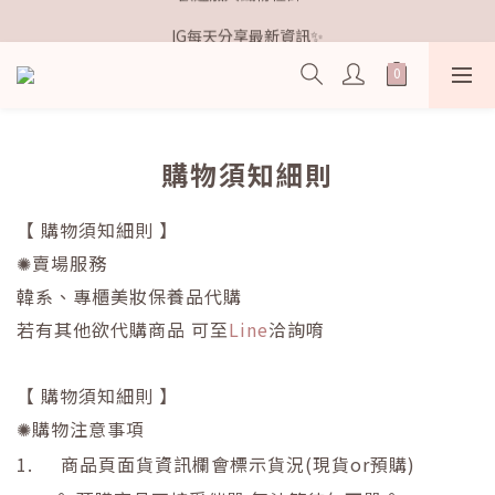
歡迎加入鐵粉社群🎟️
IG每天分享最新資訊✨
歡迎加入鐵粉社群🎟️
購物須知細則
【 購物須知細則
】
✺賣場服務
韓系、專櫃美妝保養品代購
若有其他欲代購商品 可至
Line
洽詢唷
【 購物須知細則
】
✺購物注意事項
1.
商品頁面貨資訊欄會標示貨況
(
現貨
or
預購
)