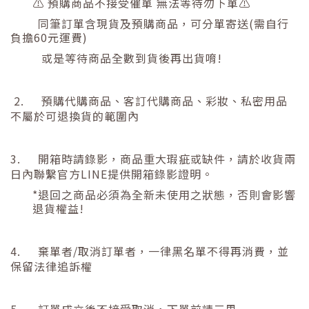
⚠ 預購商品不接受催單 無法等待勿下單⚠
同筆訂單含現貨及預購商品，可分單寄送
(
需自行
負擔
60
元運費
)
或是等待商品全數到貨後再出貨唷
!
2.
預購代購商品、客訂代購商品、彩妝、私密用品
不屬於可退換貨的範圍內
3.
開箱時請錄影，商品重大瑕疵或缺件，請於收貨兩
日內聯繫官方
LINE
提供開箱錄影證明。
*
退回之商品必須為全新未使用之狀態，否則會影響
退貨權益
!
4.
棄單者
/
取消訂單者，一律黑名單不得再消費，並
保留法律追訴權