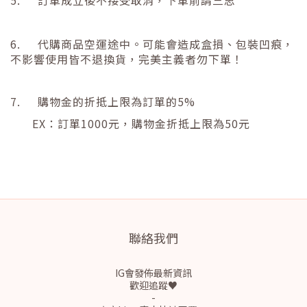
5.
訂單成立後不接受取消，下單前請三思
6.
代購商品空運途中。可能會造成盒損、包裝凹痕，
不影響使用皆不退換貨，完美主義者勿下單！
7.
購物金的折抵上限為訂單的
5%
EX
：訂單
1000
元，購物金折抵上限為
50
元
聯絡我們
IG會發佈最新資訊
歡迎追蹤♥
-