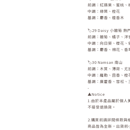
前調：紅蘋果、蜜桃、
中調：綠葉、橙花
基調：麝香、檀香木
🏷️29 Daisy 小雛菊 
前調：雛菊、橘子、洋
中調：向日葵、櫻花、
基調：麝香、棉花、香
🏷️30 Namsan 南山
前調：木質、薄荷、尤
中調：羅勒、茴香、橙
基調：廣藿香、雪松、
-
▲
Notice
1.
由於本產品屬於個人
不接受退換貨。
2.
購買前請詳閱條款與
商品皆為全新，出貨前