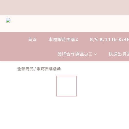
𝗗
𝗗
首頁
本週限時團購⏳
𝟴/𝟱-𝟴/𝟭𝟭 𝗗𝗿.𝗞
品牌合作選品🤝🏻
快速出貨區
全部商品
/
限時團購活動