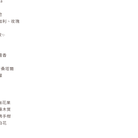
a
皂
加利、玫瑰
門款✨
檀香
h全新桑塔爾
檬
牡丹無花果
燥木質
佛手柑
白花