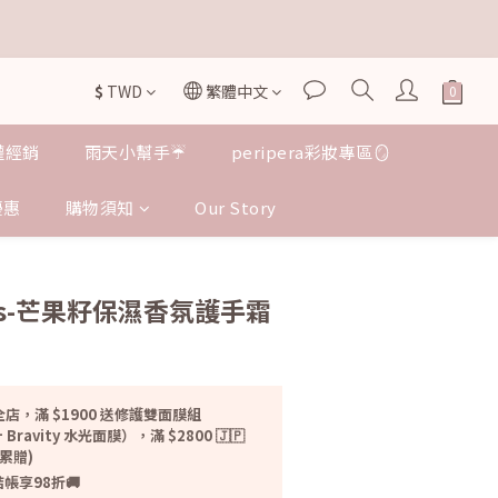


$
TWD
繁體中文
授權經銷
雨天小幫手☔️
peripera彩妝專區🪞
優惠
購物須知
Our Story
立即購買
ras-芒果籽保濕香氛護手霜
店，滿 $1900 送修護雙面膜組
 Bravity 水光面膜），滿 $2800 🇯🇵
無累贈)
帳享98折🚚