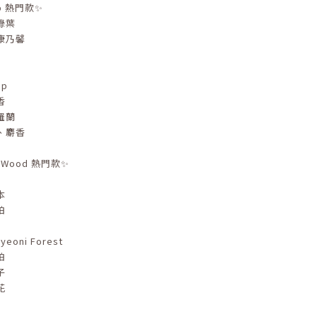
hop 熱門款✨
綠葉
康乃馨
ap
香
羅蘭
、麝香
l Wood 熱門款✨
本
珀
yeoni Forest
珀
子
花