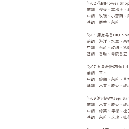
🏷️02 花園Flower S
前調：檸檬、雪松葉、
中調：玫瑰、小蒼蘭、
基調：麝香、茉莉
🏷️05 擁抱皂香Hug So
前調：海洋、水生、果
中調：茉莉、玫瑰、紫
基調：香脂、零陵香豆
🏷️07 五星級飯店Hote
前調：草木
中調：鈴蘭、茉莉、草
基調：木質、麝香、琥
🏷️09 濟州森林Jeju Sar
前調：木質、麝香、琥
中調：綠葉、檸檬、橙
基調：茉莉、玫瑰、桂