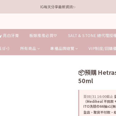
1
6
1
8
5
9
6
6
1
3
0
4
1
1
3
8
3
7
8
8
0
5
:
0
7
:
4
8
:
5
5
.𝗞𝗲𝗹𝗹𝘆 亮白牙膏 關團還有
IG每天分享最新資訊✨
0
2
3
0
0
點我逛逛
2
7
2
9
6
7
7
日
時
分
秒
4
6
3
7
4
4
1
2
1
6
1
8
5
9
6
6
3
5
2
6
3
3
0
1
0
5
:
0
7
:
4
8
:
5
5
.𝗞𝗲𝗹𝗹𝘆 亮白牙膏 關團還有
點我逛逛
2
4
1
5
2
2
日
時
分
秒
0
4
6
3
7
4
4
1
3
0
4
1
1
3
5
2
6
3
3
0
2
3
0
0
𝗹𝗹𝘆 亮白牙膏
板娘推推必買💛
SALT & STONE 總代理
2
4
1
5
2
2
1
2
1
3
0
4
1
1
0
1
0
2
3
0
0
🛒💨
所有商品
專櫃品牌總覽
VIP制度/回購
0
1
2
0
1
0
📦預購 Het
50ml
至
08/31 16:00
截止
全
（Mediheal 不挑款 +
ITO洗臉巾66抽x1(
全店，取貨不付款，結