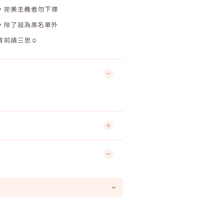
，完美主義者勿下標
，除了設為黑名單外
買前請三思☺