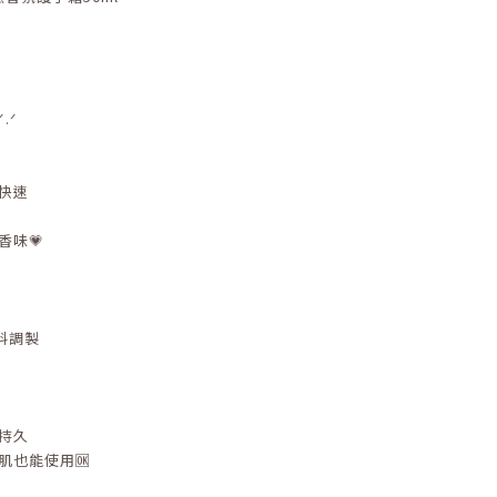
.ᐟ
快速
香味💗
料調製
持久
肌也能使用🆗