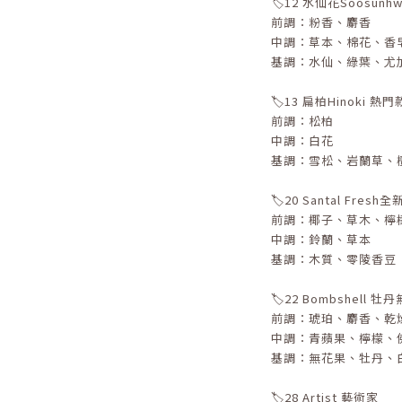
🏷️12 水仙花Soosunhw
前調：粉香、麝香
中調：草本、棉花、香
基調：水仙、綠葉、尤
🏷️13 扁柏Hinoki 熱
前調：松柏
中調：白花
基調：雪松、岩蘭草、
🏷️20 Santal Fres
前調：椰子、草木、檸
中調：鈴蘭、草本
基調：木質、零陵香豆
🏷️22 Bombshell 
前調：琥珀、麝香、乾
中調：青蘋果、檸檬、
基調：無花果、牡丹、
🏷️28 Artist 藝術家