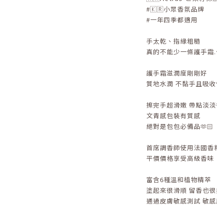
#🇰🇷小眾香氛品牌
#一年四季都適用
手太乾、指緣粗糙
真的不能少一條護手霜.ᐟ
護手霜滋潤度剛剛好
質地水潤 不黏手且吸收
擦完手超滑嫩 帶點淡淡
文青感包裝有質感
絕對是包包必備品🫶🏻
首席調香師使用法國香
平價價格享受高級香味
富含6種溫和植物精萃
塗起來很滑順 留香也很
通過皮膚敏感測試 敏感