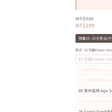
NT$320
NT$299
預購10-20天寄出(
款式
: 02 花園Flower S
02 花園Flower S
05 擁抱皂香Hug S
07 五星級飯店Hote
09 濟州森林Jeju Sar
12 水仙花Soosunh
20 Santal Fres