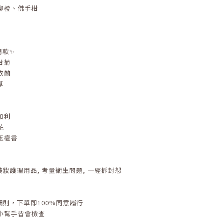
柳橙、佛手柑
熱門款✨
甘菊
依蘭
草
加利
花
玉檀香
美妝護理用品
,
考量衛生問題
,
一經拆封恕
細則，下單即
100%
同意履行
小幫手皆會檢查