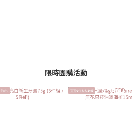
限時團購活動
完成✨
🇰🇷女生包包必備