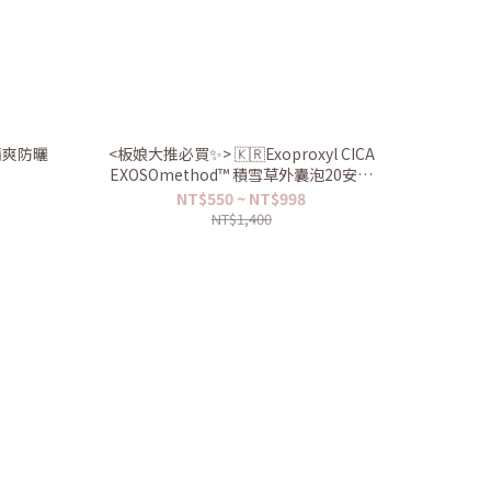
油清爽防曬
<板娘大推必買✨> 🇰🇷Exoproxyl CICA
EXOSOmethod™ 積雪草外囊泡20安瓶
修護霜30ml
NT$550 ~ NT$998
NT$1,400