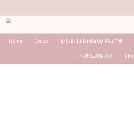
距
距
Home
Group
𝟴/𝟱-𝟴/𝟭𝟭 𝗗𝗿.𝗞𝗲𝗹𝗹𝘆 亮白牙膏
快速出貨區🛒💨
Sho