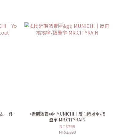
u衣 一件
<近期熱賣🆕> MUNICHI｜反向捲捲傘/摺
疊傘 MR.CITYRAIN
NT$799
NT$1,390