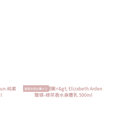
香香女孩必備👧🏻