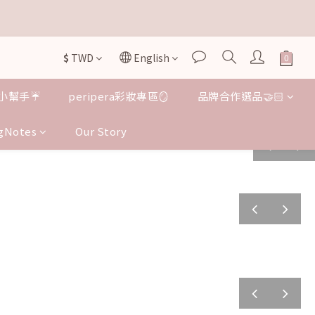


$
TWD
English
小幫手☔️
peripera彩妝專區🪞
品牌合作選品🤝🏻
gNotes
Our Story
prev
next
prev
next
prev
next