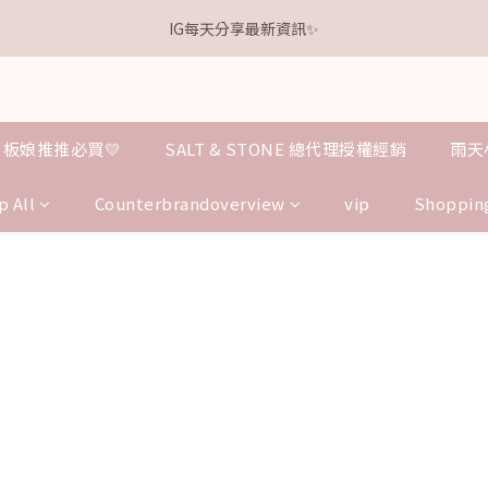
1
1
1
7
6
3
4
6
IG每天分享最新資訊✨
1
0
0
2
2
2
8
7
4
5
7
0
0
:
0
6
:
5
2
:
3
5
離本週新品 收單下架還有
點我逛逛
0
1
1
1
7
6
3
4
6
Days
Hours
Minutes
Seconds
5
4
1
2
4
0
0
:
0
6
:
5
2
:
3
5
離本週新品 收單下架還有
點我逛逛
4
3
0
1
3
Days
Hours
Minutes
Seconds
5
4
1
2
4
3
2
0
2
4
3
0
1
3
2
1
1
3
2
0
2
1
0
0
板娘推推必買💛
SALT & STONE 總代理授權經銷
雨天
2
1
1
0
1
0
0
p All
Counterbrandoverview
vip
Shoppin
0