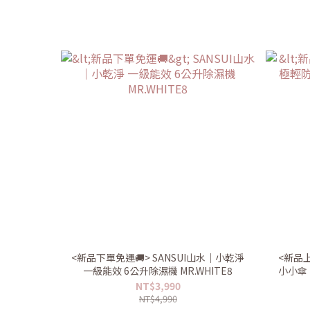
<新品下單免運🚚> SANSUI山水｜小乾淨
<新品上
一級能效 6公升除濕機 MR.WHITE8
小小傘 U
NT$3,990
NT$4,990