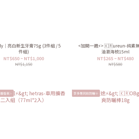
elly｜亮白新生牙膏75g (3件組 / 5
<加開一週⚡️> 🇰🇷ureun-純
件組)
油瀏海梳15ml
NT$650 ~ NT$1,000
NT$265 ~ NT$480
NT$1,150
NT$580
服香氣✨
李多慧同款防曬🌞