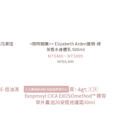
素無花果控
<限時開團⚡️> Elizabeth Arden雅頓-綠
茶香水身體乳 500ml
NT$480 ~ NT$899
NT$2,100
🇰🇷藥局缺貨款 和痘痘拜拜👋🏻