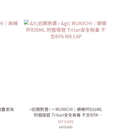
線摺疊瀏海
<近期熱賣✨> MUNICHI｜嚼嚼杯850ML
附粗吸管 Tritan安全無毒 不含BPA
MR.CAP
NT$499
NT$999