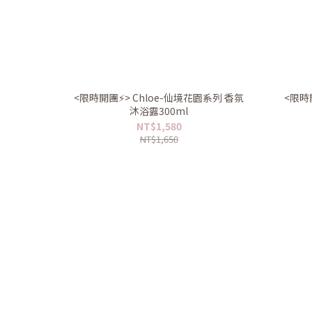
<限時開團⚡️> Chloe-仙境花園系列 香氛
<限時
沐浴露300ml
NT$1,580
NT$1,650