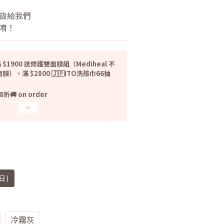
貨給我們
貨唷！
 $1900 送修護雙面膜組（Mediheal 不
光面膜），滿 $2800 🇯🇵ITO洗臉巾66抽
 on order
日)
冷霧灰