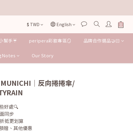


$
TWD
English
小幫手☔️
peripera彩妝專區🪞
品牌合作選品🤝🏻

gNotes
Our Story
BUY NOW
 MUNICHI｜反向捲捲傘/
TYRAIN
些好處🔍
外面同步
次折抵更划算
的滿額贈、其他優惠