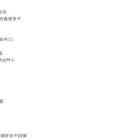
包包
的差很多☔
👍🏻
溫
出門🌞
愛
 滑順好收不回彈