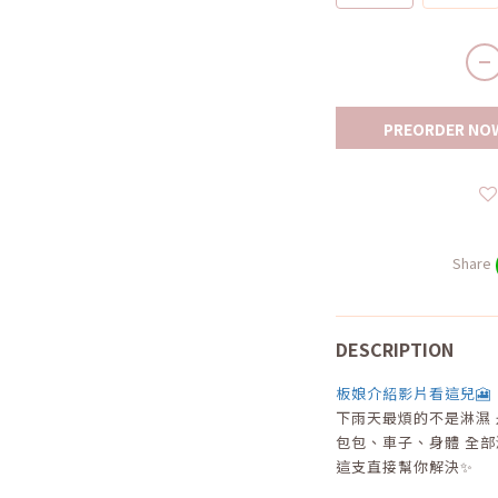
PREORDER NO
Share
DESCRIPTION
板娘介紹影片看這兒🎦
下雨天最煩的不是淋濕 
包包、車子、身體 全部
這支直接幫你解決✨