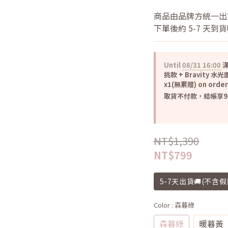
商品由品牌方統一出
下單後約 5-7 天到
Until
08/31 16:00
滿
挑款 + Bravity 水
x1(無累贈) on order
取貨不付款，結帳享98折
NT$1,390
NT$799
5-7天出貨🚚(不含假
Color
: 森暮綠
森暮綠
暖暮黃