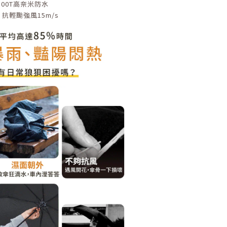
300T高奈米防水
抗輕颱強風15m/s