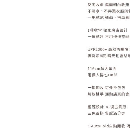
反向收傘 濕面朝內收起
不滴水、不弄濕衣服與
一甩就乾 通勤、搭車真
1秒收傘 獨家魔束設計
一捲就好 不用慢慢整理傘布
UPF2000+ 高效防曬降
實測涼8度 晴天也會想帶
116cm超大傘面
兩個人撐也OK💛
一扣即收 可外掛包包
解放雙手 通勤族真的會
極輕設計 × 復古質感
三色百搭 質感滿分💯
✨AutoFold自動開收