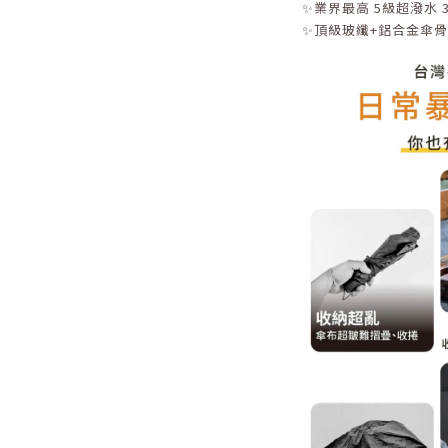
✨業界最高 5級超潑水 
✨頂級玻纖+鋁合金傘骨 