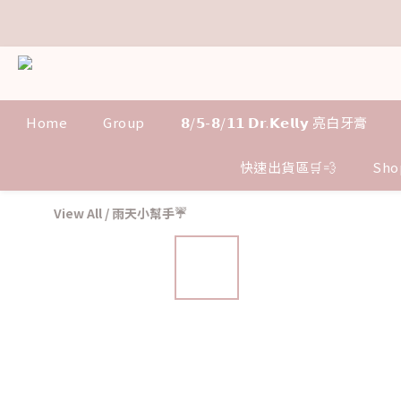
𝗗
𝗗
Home
Group
𝟴/𝟱-𝟴/𝟭𝟭 𝗗𝗿.𝗞𝗲𝗹𝗹𝘆 亮白牙膏
𝗗
快速出貨區🛒💨
Sho
View All
/
雨天小幫手☔️