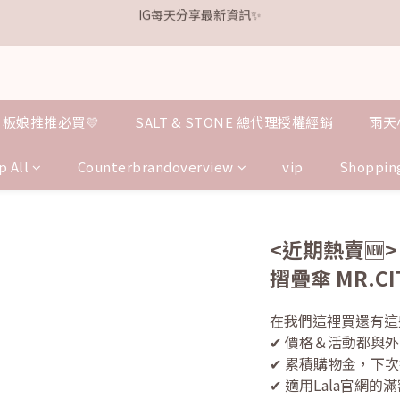
1
1
6
6
2
2
4
4
5
5
9
9
2
2
1
1
8
9
9
8
0
0
5
5
:
:
1
1
3
3
:
:
4
4
8
8
:
:
1
1
0
0
7
8
8
7
.𝗞𝗲𝗹𝗹𝘆 亮白牙膏 關團還有
.𝗞𝗲𝗹𝗹𝘆 亮白牙膏 關團還有
點我逛逛
點我逛逛
Days
Days
Hours
Hours
Minutes
Minutes
Seconds
Seconds
4
4
0
0
2
2
3
3
7
7
0
0
6
7
9
7
6
3
3
1
1
2
2
6
6
5
6
8
9
6
5
歡迎加入鐵粉社群🎟️
2
2
0
0
1
1
5
5
4
9
5
7
8
5
4
1
1
0
0
4
4
3
8
4
6
7
4
3
IG每天分享最新資訊✨
0
0
3
3
2
7
3
5
6
3
2
板娘推推必買💛
SALT & STONE 總代理授權經銷
雨天
2
2
1
6
2
4
5
9
2
1
1
1
0
5
:
1
3
:
4
8
:
1
0
.𝗞𝗲𝗹𝗹𝘆 亮白牙膏 關團還有
點我逛逛
p All
Counterbrandoverview
vip
Shoppin
Days
Hours
Minutes
Seconds
0
0
4
0
2
3
7
0
3
1
2
6
2
0
1
5
1
0
4
<近期熱賣🆕>
0
3
摺疊傘 MR.CI
2
1
0
在我們這裡買還有這
✔ 價格＆活動都與
✔ 累積購物金，下
✔ 適用Lala官網