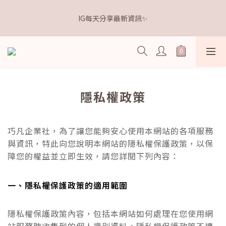
5
7
5
9
6
6
5
5
1
3
1
5
2
2
1
1
距離本週新品 收單下架還有
4
6
4
8
5
5
4
4
IG每天分享最新資訊✨
0
2
:
0
4
:
1
1
:
0
0
3
5
3
7
4
4
3
3
點我逛逛🛒
Days
Hours
Minutes
Seconds
1
3
0
0
2
4
2
6
3
3
2
2
0
2
1
3
1
5
2
2
1
1
距離本週新品 收單下架還有
1
0
2
:
0
4
:
1
1
:
0
0
點我逛逛🛒
0
Days
Hours
Minutes
Seconds
1
3
0
0
0
2
1
隱私權政策
0
巧凡企業社，為了讓您能夠安心使用本網站的各項服務
與資訊，特此向您說明本網站的隱私權保護政策，以保
障您的權益並立即生效，請您詳閱下列內容：
一、隱私權保護政策的適用範圍
隱私權保護政策內容，包括本網站如何處理在您使用網