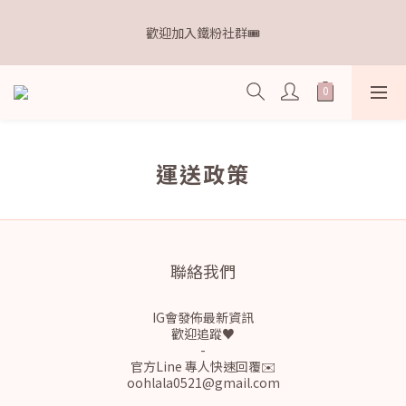
8
9
8
9
9
3
6
7
1
6
2
9
1
2
2
𝗗𝗿.𝗞𝗲𝗹𝗹𝘆 亮白牙膏 關團還有
7
8
7
8
8
2
5
6
歡迎加入鐵粉社群🎟️
0
5
:
1
8
:
0
9
:
1
1
點我逛逛🛒
6
7
6
7
7
1
4
5
日
時
分
秒
4
0
7
8
0
0
5
6
5
6
6
0
3
4
3
6
7
4
9
5
4
5
5
2
3
2
5
6
IG每天分享最新資訊✨
3
8
4
3
4
4
1
2
1
4
5
2
7
3
2
3
3
0
1
0
3
4
1
6
2
9
1
2
2
𝗗𝗿.𝗞𝗲𝗹𝗹𝘆 亮白牙膏 關團還有
0
2
3
0
5
:
1
8
:
運送政策
0
9
:
1
1
點我逛逛🛒
1
2
日
時
分
秒
4
0
7
8
0
0
0
1
3
6
7
0
2
5
6
1
4
5
0
3
4
聯絡我們
2
3
1
2
IG會發佈最新資訊
0
1
歡迎追蹤♥
0
-
官方Line 專人快速回覆✉️
oohlala0521@gmail.com