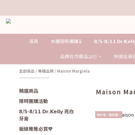
距
距
首頁
本週限時團購⏳
𝟴/𝟱-𝟴/𝟭𝟭 𝗗𝗿.𝗞
品牌合作選品🤝🏻
快速出貨區
全部商品
/
專櫃品牌
/
Maison Margiela
精選商品
Maison Ma
限時團購活動
𝟴/𝟱-𝟴/𝟭𝟭 𝗗𝗿.𝗞𝗲𝗹𝗹𝘆 亮白
噴的是一種氛圍☁️
牙膏
板娘推推必買💛