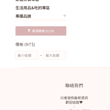
生活用品&吃的專區
專櫃品牌
套用篩選
(0/20)
價格 (NT$)
~
聯絡我們
IG會發佈最新資訊
歡迎追蹤♥
-