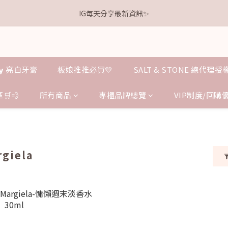
1
2
3
3
6
1
2
9
1
4
3
4
5
5
8
3
4
0
1
:
2
2
:
5
0
:
1
8
離本週新品 收單下架還有
IG每天分享最新資訊✨
0
3
點我逛逛
2
3
4
4
7
2
3
日
時
分
秒
0
1
1
4
0
7
2
1
2
3
3
6
1
2
9
0
0
3
6
1
0
1
:
2
2
:
5
0
:
1
8
離本週新品 收單下架還有
點我逛逛
2
5
日
時
分
秒
0
0
1
1
4
0
7
1
4
0
0
3
6
0
3
𝗹𝗹𝘆 亮白牙膏
板娘推推必買💛
SALT & STONE 總代理
2
5
2
1
4
1
0
3
🛒💨
所有商品
專櫃品牌總覽
VIP制度/回購
0
2
1
0
rgiela