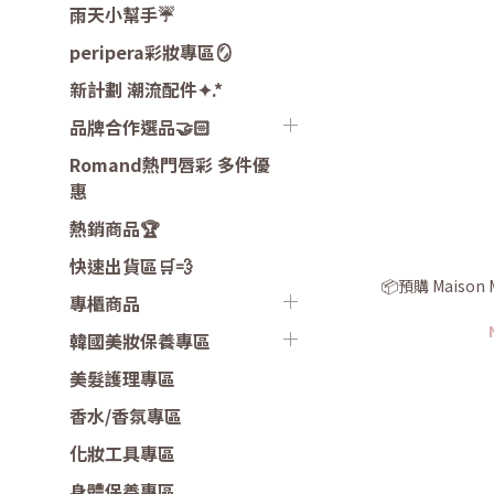
雨天小幫手☔️
peripera彩妝專區🪞
新計劃 潮流配件✦.*
品牌合作選品🤝🏻
Romand熱門唇彩 多件優
惠
熱銷商品🏆
快速出貨區🛒💨
📦預購 Maison
專櫃商品
韓國美妝保養專區
美髮護理專區
香水/香氛專區
化妝工具專區
身體保養專區