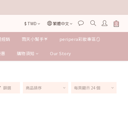


$
TWD
繁體中文
授權經銷
雨天小幫手☔️
peripera彩妝專區🪞
優惠
購物須知
Our Story
篩選
商品排序
每頁顯示 24 個