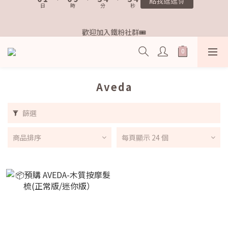
3
9
日
9
時
分
秒
0
8
4
3
4
5
1
2
1
6
5
6
距離本週新品 收單下架還有
2
8
9
8
7
3
2
3
4
0
1
:
0
9
:
5
4
:
5
1
點我逛逛🛒
7
8
7
6
2
1
2
3
歡迎加入鐵粉社群🎟️
日
時
分
秒
0
8
4
3
4
0
6
7
6
5
1
0
1
2
7
3
2
3
9
5
6
5
9
4
0
0
1
6
2
1
2
8
4
5
4
9
8
9
3
0
IG每天分享最新資訊✨
5
1
0
1
7
3
4
3
8
7
8
2
4
0
0
6
2
3
2
7
6
7
1
Aveda
3
5
1
2
1
6
5
6
距離本週新品 收單下架還有
0
2
4
0
1
:
0
9
:
5
4
:
5
點我逛逛🛒
1
3
日
時
分
秒
篩選
0
8
4
3
4
0
2
7
3
2
3
1
6
2
1
2
商品排序
每頁顯示 24 個
0
5
1
0
1
4
0
0
3
2
1
0