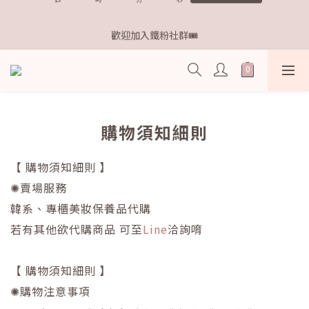
8
8
9
9
9
9
7
7
1
1
2
2
2
2
距離本週新品 收單下架還有
7
7
8
8
8
8
6
6
0
0
:
1
9
:
1
1
:
1
9
歡迎加入鐵粉社群🎟️
點我逛逛🛒
6
6
7
7
7
7
日
時
分
秒
5
5
0
8
0
0
0
8
5
5
6
6
6
6
4
4
7
7
4
4
5
5
5
5
3
3
6
6
IG每天分享最新資訊✨
3
3
4
4
4
4
2
2
5
5
2
2
3
3
3
3
1
1
4
4
1
1
2
2
2
2
距離本週新品 收單下架還有
0
0
3
3
購物須知細則
0
0
:
1
9
:
1
1
:
1
9
2
2
點我逛逛🛒
日
時
分
秒
0
8
0
0
0
8
1
1
7
7
0
0
【 購物須知細則
】
6
6
✺賣場服務
5
5
4
4
韓系、專櫃美妝保養品代購
3
3
若有其他欲代購商品 可至
Line
洽詢唷
2
2
1
1
0
0
【 購物須知細則
】
✺購物注意事項