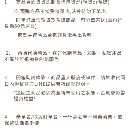
1.
商品頁面貨資訊欄會標示貨況
(
現貨
or
預購
)
⚠ 預購商品不接受催單 無法等待勿下單⚠
同筆訂單含現貨及預購商品，可分單寄送
(
需自行
負擔
60
元運費
)
或是等待商品全數到貨後再出貨唷
!
2.
預購代購商品、客訂代購商品、彩妝、私密用品
不屬於可退換貨的範圍內
3.
開箱時請錄影，商品重大瑕疵或缺件，請於收貨兩
日內聯繫官方
LINE
提供開箱錄影證明。
*
退回之商品必須為全新未使用之狀態，否則會影響
退貨權益
!
4.
棄單者
/
取消訂單者，一律黑名單不得再消費，並
保留法律追訴權