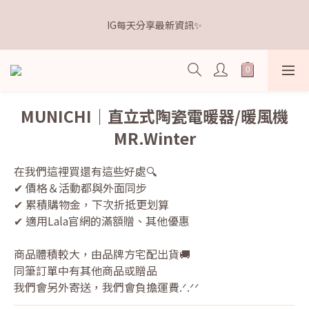
5
9
6
9
6
1
0
3
1
5
2
7
6
5
2
9
𝗗𝗿.𝗞𝗲𝗹𝗹𝘆 亮白牙膏 關團還有
4
8
5
9
8
5
0
2
IG每天分享最新資訊✨
0
4
:
1
6
:
5
4
:
1
8
3
7
4
9
8
7
4
點我逛逛🛒
1
Days
Hours
Minutes
Seconds
3
0
5
4
3
0
7
2
6
3
8
7
6
3
0
2
4
3
2
6
1
5
2
7
6
5
2
9
𝗗𝗿.𝗞𝗲𝗹𝗹𝘆 亮白牙膏 關團還有
1
3
2
1
5
0
4
:
1
6
:
5
4
:
1
8
點我逛逛🛒
0
2
1
0
4
Days
Hours
Minutes
Seconds
3
0
5
4
3
0
7
1
0
3
2
4
3
2
6
MUNICHI｜直立式陶瓷電暖器/暖風機
0
2
1
3
2
1
5
MR.Winter
1
0
2
1
0
4
0
1
0
3
0
2
在我們這裡買還有這些好處🔍
1
✔ 價格＆活動都與外面同步
0
✔ 累積購物金，下次折抵更划算
✔ 適用Lala官網的滿額贈、其他優惠
商品體積較大，由品牌方宅配出貨🚚
同筆訂單中有其他商品或贈品
我們會另外寄送，我們會負擔運費.ᐟ.ᐟᐟ