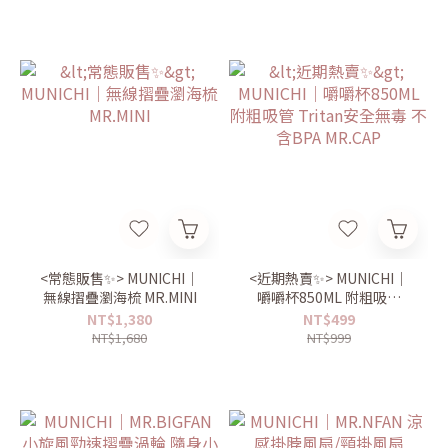
<常態販售✨> MUNICHI｜
<近期熱賣✨> MUNICHI｜
無線摺疊瀏海梳 MR.MINI
嚼嚼杯850ML 附粗吸管
Tritan安全無毒 不含BPA
NT$1,380
NT$499
MR.CAP
NT$1,680
NT$999