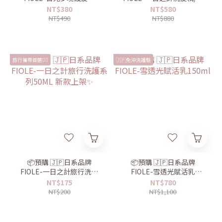
30ml 玫瑰香味🌹
髮乳550ml
NT$380
NT$580
NT$490
NT$880
旅行攜帶首選👍🏻
🇯🇵免沖洗護髮
📦預購 🇯🇵日系品牌
📦預購 🇯🇵日系品牌
FIOLE-一日之計旅行洗護
FIOLE-雪透光賦活乳
系列50ML 新款上架✨
150ml
NT$175
NT$780
NT$200
NT$1,100