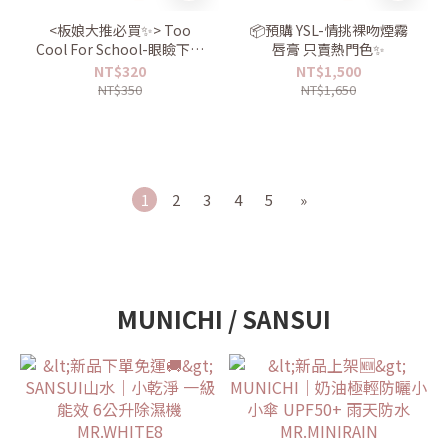
<板娘大推必買✨> Too
📦預購 YSL-情挑裸吻煙霧
Cool For School-眼瞼下至
唇膏 只賣熱門色✨
臥蠶雙頭筆 時安推薦✨
NT$320
NT$1,500
NT$350
NT$1,650
1
2
3
4
5
»
MUNICHI / SANSUI