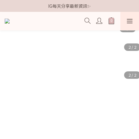
歡迎加入鐵粉社群🎟️
IG每天分享最新資訊✨
歡迎加入鐵粉社群🎟️