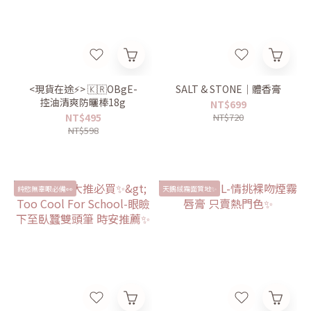
<現貨在途⚡️> 🇰🇷OBgE-
SALT & STONE｜體香膏
控油清爽防曬棒18g
NT$699
NT$495
NT$720
NT$598
純慾無辜眼必備👀
天鵝絨霧面質地✨