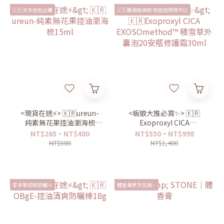
🇰🇷女生包包必備
🇰🇷藥局缺貨款 和痘痘拜拜👋🏻
<現貨在途⚡️> 🇰🇷ureun-
<板娘大推必買✨> 🇰🇷
純素無花果控油瀏海梳
Exoproxyl CICA
15ml
EXOSOmethod™ 積雪草外
NT$265 ~ NT$480
NT$550 ~ NT$998
囊泡20安瓶修護霜30ml
NT$580
NT$1,400
李多慧同款防曬🌞
體香膏界天花板✨