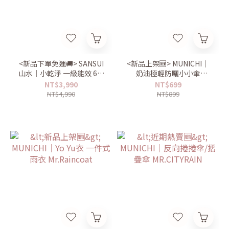
<新品下單免運🚚> SANSUI
<新品上架🆕> MUNICHI｜
山水｜小乾淨 一級能效 6公
奶油極輕防曬小小傘
升除濕機 MR.WHITE8
UPF50+ 雨天防水
NT$3,990
NT$699
MR.MINIRAIN
NT$4,990
NT$899