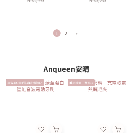
NT$2,990
NT$3,280
1
2
»
Anqueen安晴
現省400元+送3年份刷頭🪥
睫毛捲翹一整天👀