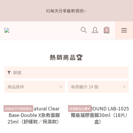
5
5
6
9
0
4
2
0
1
6
1
2
8
5
6
𝗗𝗿.𝗞𝗲𝗹𝗹𝘆 亮白牙膏 關團還有
4
9
4
5
8
9
3
1
IG每天分享最新資訊✨
0
5
:
0
9
:
1
7
:
4
5
3
8
3
4
7
8
點我逛逛🛒
2
0
日
時
分
秒
4
8
0
6
3
4
2
7
2
3
9
6
7
1
3
7
5
2
3
1
6
1
2
8
5
6
𝗗𝗿.𝗞𝗲𝗹𝗹𝘆 亮白牙膏 關團還有
0
2
6
4
1
2
0
5
:
0
9
:
1
7
:
4
5
點我逛逛🛒
1
5
3
0
1
日
時
分
秒
4
8
0
6
3
4
0
4
2
0
3
7
5
2
3
3
1
2
6
4
1
2
熱銷商品🏆
2
0
1
5
3
0
1
1
0
4
2
0
0
篩選
3
1
2
0
1
商品排序
每頁顯示 24 個
0
包裝成分升級改版🤩
舒緩鎮定必備💙