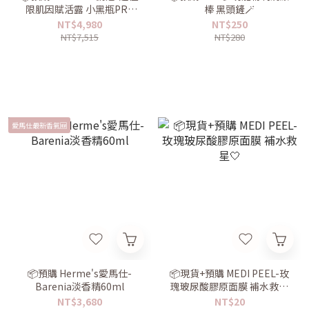
限肌因賦活露 小黑瓶PRO
棒 黑頭鏟🪄
115ml
NT$4,980
NT$250
NT$7,515
NT$280
愛馬仕最新香氣🆕
📦預購 Herme's愛馬仕-
📦現貨+預購 MEDI PEEL-玫
Barenia淡香精60ml
瑰玻尿酸膠原面膜 補水救星
🤍
NT$3,680
NT$20