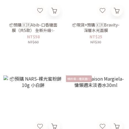
📦預購 🇰🇷Abib-口香糖面
📦現貨+預購 🇰🇷Bravity-
膜（共5款） 全新升級✨
深層水光面膜
NT$58
NT$25
NT$60
NT$30
噴的是一種氛圍☁️