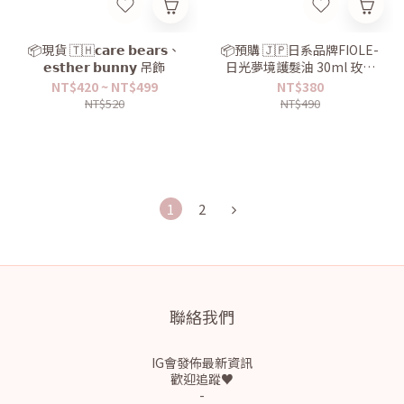
📦現貨 🇹🇭𝗰𝗮𝗿𝗲 𝗯𝗲𝗮𝗿𝘀、
📦預購 🇯🇵日系品牌FIOLE-
𝗲𝘀𝘁𝗵𝗲𝗿 𝗯𝘂𝗻𝗻𝘆 吊飾
日光夢境護髮油 30ml 玫瑰
香味🌹
NT$420 ~ NT$499
NT$380
NT$520
NT$490
1
2
聯絡我們
IG會發佈最新資訊
歡迎追蹤♥
-