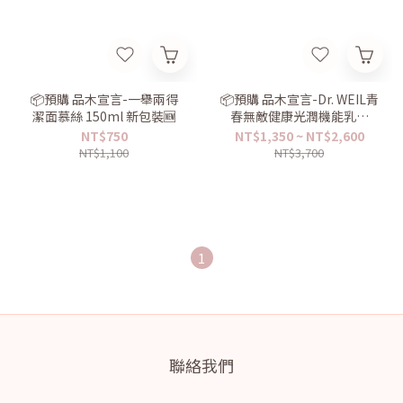
📦預購 品木宣言-一舉兩得
📦預購 品木宣言-Dr. WEIL青
潔面慕絲 150ml 新包裝🆕
春無敵健康光潤機能乳液
100ml
NT$750
NT$1,350 ~ NT$2,600
NT$1,100
NT$3,700
1
聯絡我們