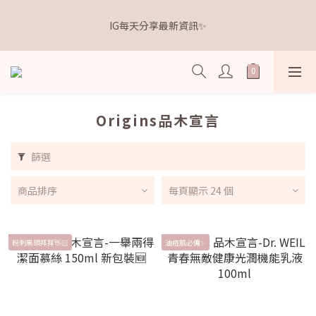
5
6
5
6
7
0
0
2
1
2
1
2
3
6
6
8
距離本週新品 收單下架還有
4
5
4
5
6
9
9
1
IG每天分享最新資訊✨
0
1
:
0
1
:
2
5
:
5
7
3
4
3
4
5
8
8
點我逛逛🛒
0
日
時
分
秒
0
0
1
4
4
6
2
3
2
3
4
7
7
9
0
3
3
5
1
2
1
2
3
6
6
8
距離本週新品 收單下架還有
2
2
4
0
1
:
0
1
:
2
5
:
5
7
點我逛逛🛒
1
1
3
日
時
分
秒
0
0
1
4
4
6
0
0
2
0
3
3
5
Origins品木宣言
1
2
2
4
0
1
1
3
篩選
0
0
2
1
0
商品排序
每頁顯示 24 個
粉刺黑頭拜拜👋🏻
油痘肌必備✨