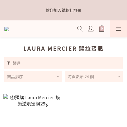
8
9
9
9
1
0
0
2
1
2
2
4
3
3
5
2
距離本週新品 收單下架還有
7
8
8
9
9
8
0
1
歡迎加入鐵粉社群🎟️
0
1
:
1
3
:
2
2
:
4
1
點我逛逛🛒
6
7
7
9
8
8
7
0
日
時
分
秒
0
0
2
1
1
3
0
5
6
6
8
7
7
9
6
1
0
0
2
4
5
5
7
6
6
8
5
0
1
IG每天分享最新資訊✨
3
4
4
6
5
5
7
4
0
2
3
3
5
4
4
6
3
1
2
2
4
3
3
5
2
距離本週新品 收單下架還有
LAURA MERCIER 蘿拉蜜思
0
1
:
1
3
:
2
2
:
4
1
點我逛逛🛒
日
時
分
秒
0
0
2
1
1
3
0
篩選
1
0
0
2
0
1
商品排序
每頁顯示 24 個
0