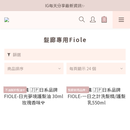
歡迎加入鐵粉社群🎟️
IG每天分享最新資訊✨
歡迎加入鐵粉社群🎟️
髮廊專用Fiole
篩選
商品排序
每頁顯示 24 個
不油膩的髮油🌹
髮廊御用品牌✨