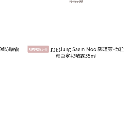
NT$309
肌膚喝飽水🤤