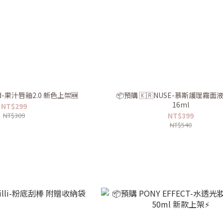
d-果汁唇釉2.0 新色上架🆕
📦預購 🇰🇷NUSE-慕斯護理霧
16ml
NT$299
NT$309
NT$399
NT$540