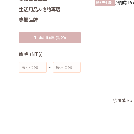
韓系野生眉✨
生活用品&吃的專區
專櫃品牌
套用篩選
(0/20)
價格 (NT$)
~
📦預