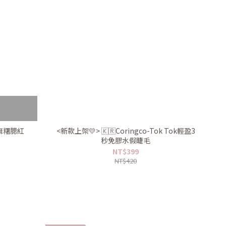
滑麻糬腮紅
<新款上架💛> 🇰🇷Coringco-Tok Tok輕盈3
秒免膠水假睫毛
NT$399
NT$420