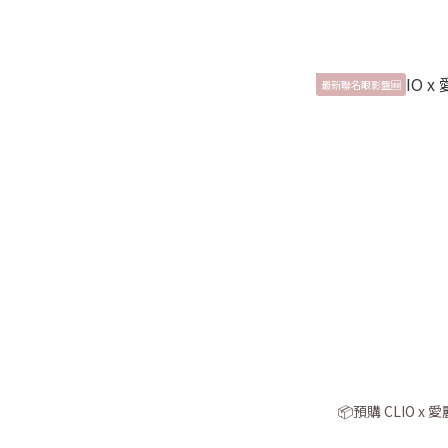
最新聯名眼影盤🆕
📦預購 CLIO 