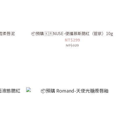
e 雲柔唇泥
📦預購 🇰🇷NUSE-便攜慕斯腮紅（管狀）10g
NT$299
NT$329