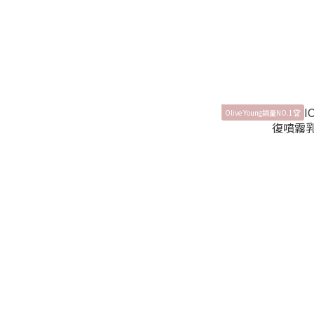
Olive Young銷量NO.1🏆