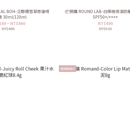
OHEAL BOH-泛醇積雪草修復噴
📦預購 ROUND LAB-白樺樹保濕防
 30ml/120ml
SPF50+/++++
169 ~ NT$460
NT$490
NT$480
NT$520
唇頰兩用😚