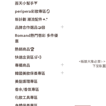
雨天小幫手☔️
peripera彩妝專區🪞
新計劃 潮流配件✦.*
品牌合作選品🤝🏻
Romand熱門唇彩 多件優
惠
熱銷商品🏆
快速出貨區🛒💨
<板娘大推必買✨> To
專櫃商品
下至臥蠶
韓國美妝保養專區
美髮護理專區
香水/香氛專區
化妝工具專區
身體保養專區