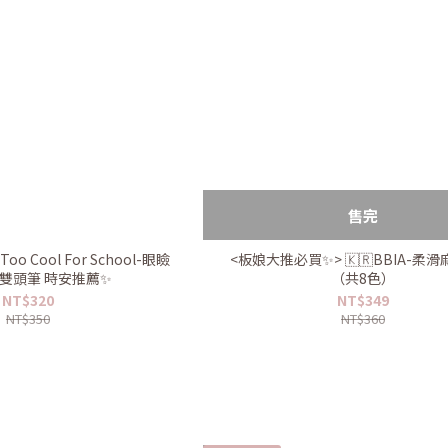
售完
o Cool For School-眼瞼
<板娘大推必買✨> 🇰🇷BBIA-柔
雙頭筆 時安推薦✨
（共8色）
NT$320
NT$349
NT$350
NT$360