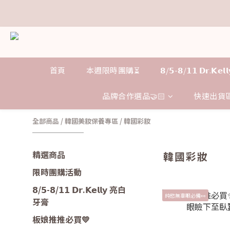
𝗗
𝗗
首頁
本週限時團購⏳
𝟴/𝟱-𝟴/𝟭𝟭 𝗗𝗿.𝗞
品牌合作選品🤝🏻
快速出貨區
全部商品
/
韓國美妝保養專區
/
韓國彩妝
精選商品
韓國彩妝
限時團購活動
𝟴/𝟱-𝟴/𝟭𝟭 𝗗𝗿.𝗞𝗲𝗹𝗹𝘆 亮白
純慾無辜眼必備👀
牙膏
板娘推推必買💛