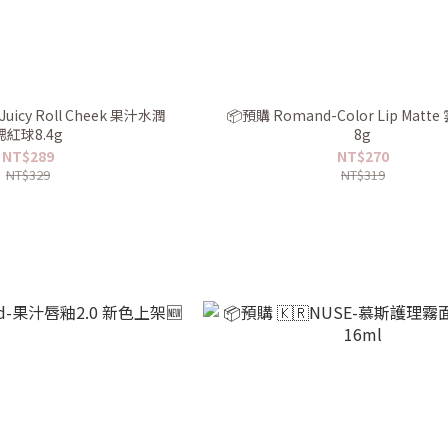
uicy Roll Cheek 果汁水潤
📦預購 Romand-Color Lip Matt
腮紅球8.4g
8g
NT$289
NT$270
NT$329
NT$319