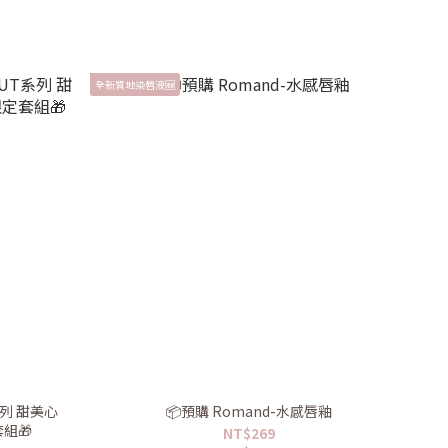
全新質地染唇液🆕
UT系列 甜美心
📦預購 Romand-水感唇釉
組🎁
NT$269