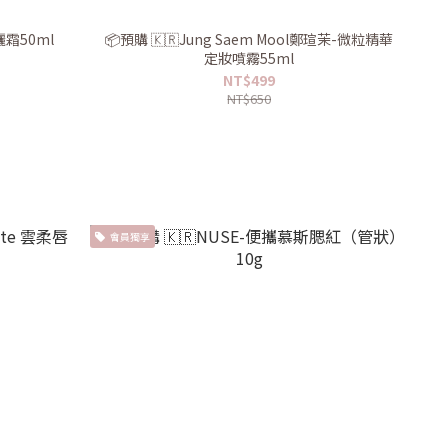
曬霜50ml
📦預購 🇰🇷Jung Saem Mool鄭瑄茉-微粒精華
定妝噴霧55ml
NT$499
NT$650
會員獨享