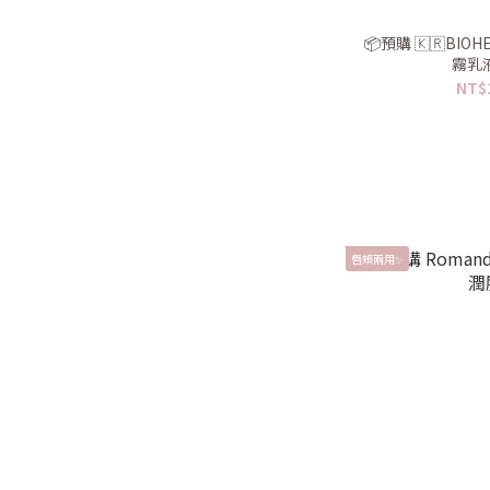
📦預購 🇰🇷BI
霧乳液
NT$
唇頰兩用✨