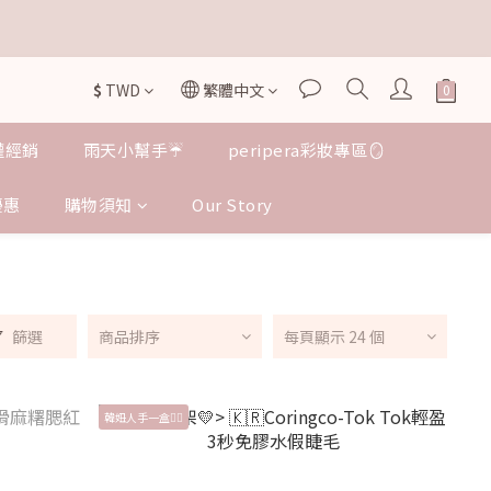


$
TWD
繁體中文
授權經銷
雨天小幫手☔️
peripera彩妝專區🪞
優惠
購物須知
Our Story
篩選
商品排序
每頁顯示 24 個
韓妞人手一盒❤️‍🔥