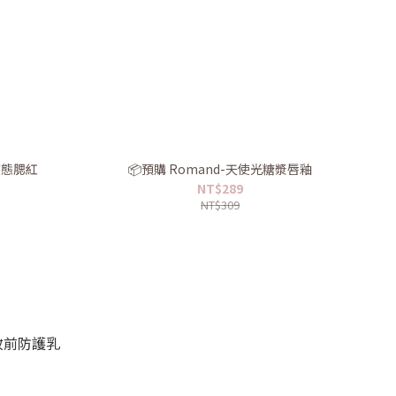
面液態腮紅
📦預購 Romand-天使光糖漿唇釉
NT$289
NT$309