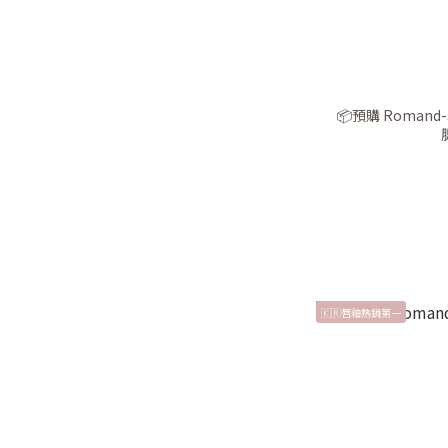
📦預購 Romand-J
🇰🇷唇釉熱銷第一