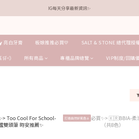
1
5
2
8
2
8
4
4
0
3
3
3
7
4
4
6
6
0
4
:
1
7
:
1
7
:
3
3
.𝗞𝗲𝗹𝗹𝘆 亮白牙膏 關團還有
IG每天分享最新資訊✨
2
2
點我逛逛
2
6
3
9
3
9
5
5
日
時
分
秒
3
0
6
0
6
2
2
1
1
1
5
2
8
2
8
4
4
2
5
5
1
1
0
0
0
4
:
1
7
:
1
7
:
3
3
.𝗞𝗲𝗹𝗹𝘆 亮白牙膏 關團還有
點我逛逛
1
4
4
0
0
日
時
分
秒
3
0
6
0
6
2
2
0
3
3
2
5
5
1
1
2
2
𝗹𝗹𝘆 亮白牙膏
板娘推推必買💛
SALT & STONE 總代理
1
4
4
0
0
1
1
0
3
3
0
0
2
2
🛒💨
所有商品
專櫃品牌總覽
VIP制度/回購
1
1
0
0
打造自然好氣色☺️