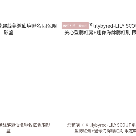
韓妞人手ㄧ顆🫶🏻
x 愛麗絲夢遊仙境聯名 四色眼影
📦預購 🇰🇷lilybyred-LILY SCO
盤
型腮紅膏+迷你海綿腮紅刷 限定套