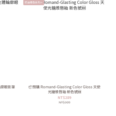
奶油裸色系列🧈
立體輪廓眼影筆
📦預購 Romand-Glasting Color Gloss 天使
光糖漿唇釉 新色號🆕
NT$289
NT$309