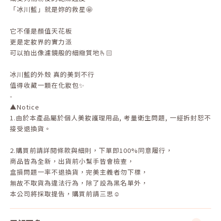
「冰川藍」就是妳的救星🤩
它不僅是顏值天花板
更是定妝界的實力派
可以拍出像濾鏡般的細緻質地🫰🏻
冰川藍的外殼 真的美到不行
值得收藏一顆在化妝包✨
-
▲Notice
1.
由於本產品屬於個人美妝護理用品
,
考量衛生問題
,
一經拆封恕不
接受退換貨。
2.
購買前請詳閱條款與細則，下單即
100%
同意履行，
商品皆為全新，出貨前小幫手皆會檢查，
盒損問題一率不退換貨，完美主義者勿下標，
無故不取貨為違法行為，除了設為黑名單外，
本公司將採取提告，購買前請三思☺