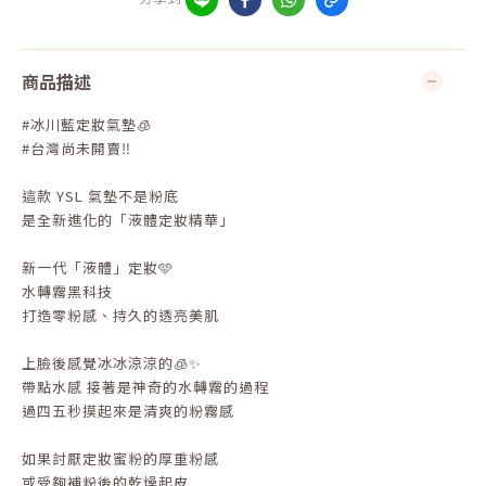
商品描述
#冰川藍定妝氣墊🧊
#台灣尚未開賣‼️
這款 YSL 氣墊不是粉底
是全新進化的「液體定妝精華」
新一代「液體」定妝🩵
水轉霧黑科技
打造零粉感、持久的透亮美肌
上臉後感覺冰冰涼涼的🧊✨
帶點水感 接著是神奇的水轉霧的過程
過四五秒摸起來是清爽的粉霧感
如果討厭定妝蜜粉的厚重粉感
或受夠補粉後的乾燥起皮