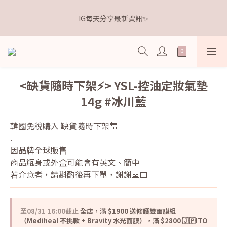
5
9
5
8
5
5
8
4
1
5
1
4
1
1
4
𝗗𝗿.𝗞𝗲𝗹𝗹𝘆 亮白牙膏 關團還有
4
8
4
7
4
4
7
3
IG每天分享最新資訊✨
0
4
:
0
9
:
3
0
:
0
3
3
7
3
6
3
3
6
點我逛逛🛒
2
日
時
分
秒
3
8
2
2
2
6
2
5
2
2
5
1
2
7
1
1
1
5
1
4
1
1
4
𝗗𝗿.𝗞𝗲𝗹𝗹𝘆 亮白牙膏 關團還有
0
1
6
0
0
0
4
:
0
9
:
3
0
:
0
3
點我逛逛🛒
0
5
日
時
分
秒
3
8
2
2
4
2
7
1
1
<缺貨隨時下架⚡️> YSL-控油定妝氣墊
3
1
6
0
0
14g #冰川藍
2
0
5
1
4
0
3
韓國免稅購入 缺貨隨時下架🔚
2
.
1
因品牌全球販售
0
商品瓶身或外盒可能會有英文、簡中
若介意者，請斟酌後再下單，謝謝🙏🏻
至
08/31 16:00
截止
全店，滿 $1900 送修護雙面膜組
（Mediheal 不挑款 + Bravity 水光面膜），滿 $2800 🇯🇵ITO