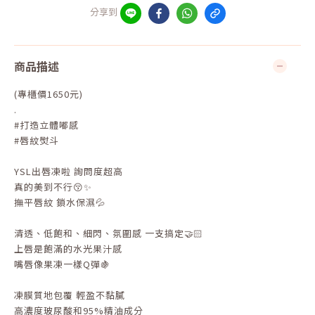
分享到
商品描述
(專櫃價1650元)
.
#打造立體嘟感
#唇紋熨斗
YSL出唇凍啦 詢問度超高
真的美到不行😚✨
撫平唇紋 鎖水保濕💦
清透、低飽和、細閃、氛圍感 一支搞定🤝🏻
上唇是飽滿的水光果汁感
嘴唇像果凍一樣Q彈🍇
凍膜質地包覆 輕盈不黏膩
高濃度玻尿酸和95%精油成分