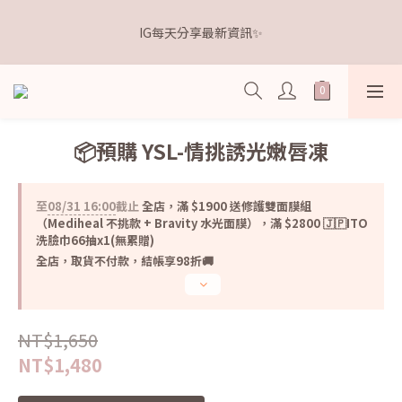
5
6
6
5
8
6
2
0
1
2
2
8
1
4
2
6
距離本週新品 收單下架還有
4
5
5
4
7
5
9
1
IG每天分享最新資訊✨
0
1
:
1
7
:
0
3
:
1
5
3
4
4
3
6
4
8
點我逛逛🛒
0
日
時
分
秒
0
0
6
2
0
4
2
3
3
9
2
5
3
7
5
1
3
1
2
2
8
1
4
2
6
距離本週新品 收單下架還有
4
0
2
0
1
:
1
7
:
0
3
:
1
5
點我逛逛🛒
3
1
日
時
分
秒
0
0
6
2
0
4
2
0
5
1
3
📦預購 YSL-情挑誘光嫩唇凍
1
4
0
2
0
3
1
2
0
至
08/31 16:00
截止
全店，滿 $1900 送修護雙面膜組
1
（Mediheal 不挑款 + Bravity 水光面膜），滿 $2800 🇯🇵ITO
0
洗臉巾66抽x1(無累贈)
全店，取貨不付款，結帳享98折🚚
NT$1,650
NT$1,480