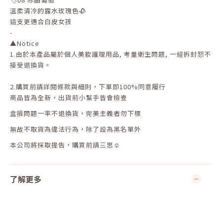
溫柔清冷的露水玫瑰色🥀
這支更適合白皮女孩
-
▲
Notice
1.
由於本產品屬於個人美妝護理用品
,
考量衛生問題
,
一經拆封恕不
接受退換貨。
2.
購買前請詳閱條款與細則，下單即
100%
同意履行
商品皆為全新，出貨前小幫手皆會檢查
盒損問題一率不退換貨，完美主義者勿下標
無故不取貨為違法行為，除了設為黑名單外
本公司將採取提告，購買前請三思☺
了解更多