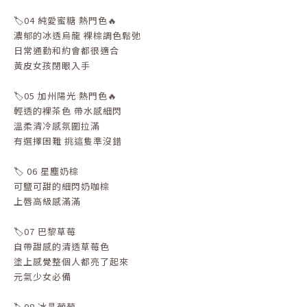
🏷️04 純愛蜜糖 熱門色🔥
濃郁的冰透烏龍 裸棕調色鬆弛
日常通勤和約會都很適合
黃皮女孩閉眼入手
🏷️05 加州陽光 熱門色🔥
輕透的裸茶色 帶水感細閃
溫柔清冷感氛圍拉滿
有選擇困難 挑這隻準沒錯
🏷️ 06 星塵奶棕
可鹽可甜的細閃奶咖棕
上唇高級感滿滿
🏷️07 巴黎草莓
自帶甜感的清透草莓色
塗上感覺整個人都亮了起來
元氣少女必備
🏷️08 冰晶葡萄