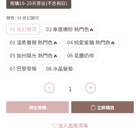
預購10-20天寄出(不含假日)
顏色
: 01 迷幻銀河
01 迷幻銀河
02 幸運嫩粉 熱門色🔥
03 溫柔薔薇 熱門色🔥
04 純愛蜜糖 熱門色🔥
05 加州陽光 熱門色🔥
06 星塵奶棕
07 巴黎草莓
08 冰晶葡萄
現在預購
立即購買
加入追蹤清單