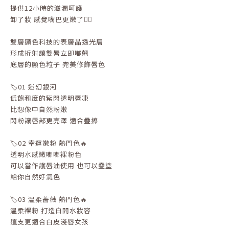
提供12小時的滋潤呵護
卸了妝 感覺嘴巴更嫩了👍🏻
雙層顯色科技的表層晶透光層
形成折射讓雙唇立即嘟翹
底層的顯色粒子 完美修飾唇色
🏷️01 迷幻銀河
低飽和度的紫閃透明唇凍
比想像中自然粉嫩
閃粉讓唇部更亮澤 適合疊擦
🏷️02 幸運嫩粉 熱門色🔥
透明水感嫩嘟嘟裸粉色
可以當作護唇油使用 也可以疊塗
給你自然好氣色
🏷️03 溫柔薔薇 熱門色🔥
溫柔裸粉 打造白開水妝容
這支更適合白皮淺唇女孩