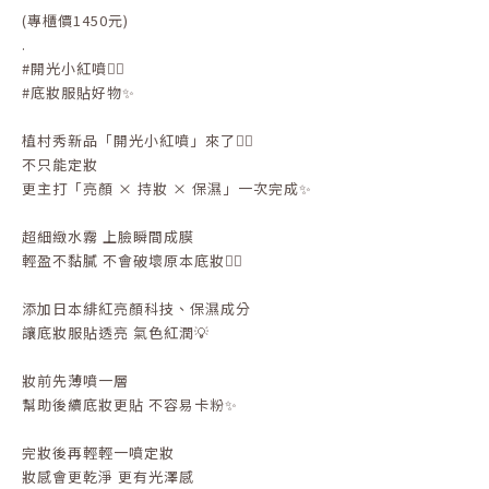
(專櫃價1450元)
.
#開光小紅噴❤️‍🔥
#底妝服貼好物✨
植村秀新品「開光小紅噴」來了❤️‍🔥
不只能定妝
更主打「亮顏 × 持妝 × 保濕」一次完成✨
超細緻水霧 上臉瞬間成膜
輕盈不黏膩 不會破壞原本底妝👌🏻
添加日本緋紅亮顏科技、保濕成分
讓底妝服貼透亮 氣色紅潤💡
妝前先薄噴一層
幫助後續底妝更貼 不容易卡粉✨
完妝後再輕輕一噴定妝
妝感會更乾淨 更有光澤感