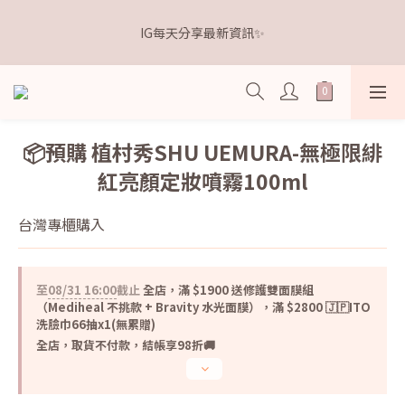
5
7
5
9
7
9
7
0
1
3
1
6
5
3
5
3
距離本週新品 收單下架還有
4
6
4
9
8
6
8
6
IG每天分享最新資訊✨
0
2
:
0
5
:
4
2
:
4
2
3
5
3
8
7
5
7
5
點我逛逛🛒
日
時
分
秒
1
4
3
1
3
1
2
4
2
7
6
4
6
4
0
3
2
0
2
0
1
3
1
6
5
3
5
3
距離本週新品 收單下架還有
2
1
1
0
2
:
0
5
:
4
2
:
4
2
點我逛逛🛒
1
0
0
日
時
分
秒
1
4
3
1
3
1
0
0
3
2
0
2
0
📦預購 植村秀SHU UEMURA-無極限緋
2
1
1
紅亮顏定妝噴霧100ml
1
0
0
0
台灣專櫃購入
至
08/31 16:00
截止
全店，滿 $1900 送修護雙面膜組
（Mediheal 不挑款 + Bravity 水光面膜），滿 $2800 🇯🇵ITO
洗臉巾66抽x1(無累贈)
全店，取貨不付款，結帳享98折🚚