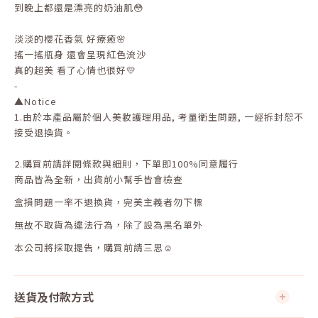
到晚上都還是漂亮的奶油肌😳
淡淡的櫻花香氣 好療癒🌸
搖一搖瓶身 還會呈現紅色流沙
真的超美 看了心情也很好💛
-
▲
Notice
1.
由於本產品屬於個人美妝護理用品
,
考量衛生問題
,
一經拆封恕不
接受退換貨。
2.
購買前請詳閱條款與細則，下單即
100%
同意履行
商品皆為全新，出貨前小幫手皆會檢查
盒損問題一率不退換貨，完美主義者勿下標
無故不取貨為違法行為，除了設為黑名單外
本公司將採取提告，購買前請三思☺
送貨及付款方式