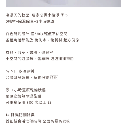
潮濕天的救星 居家必備小植淨 ☔ ✨
0耗材+除濕除臭+3小時還原
白色簡約設計 僅580g輕便不佔空間
各種角落都能放 免倒水、免耗材 超方便😗
衣櫃、浴室、書櫃、儲藏室
小空間的悶濕味、發霉味 通通掰掰👋🏻
🔧 MIT 多項專利
台灣研發製造，品質保證 🇹🇼
⏱ 3 小時還原乾燥狀態
還原座加熱除濕晶體
可重複使用 300 次以上 ♻️
🌬 除濕防潮除臭
首創結合活性碳技術 全面防霉防異味