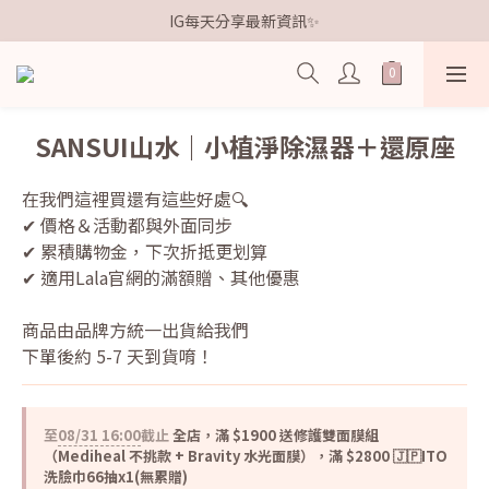
歡迎加入鐵粉社群🎟️
IG每天分享最新資訊✨
歡迎加入鐵粉社群🎟️
SANSUI山水｜小植淨除濕器＋還原座
在我們這裡買還有這些好處🔍
✔ 價格＆活動都與外面同步
✔ 累積購物金，下次折抵更划算
✔ 適用Lala官網的滿額贈、其他優惠
商品由品牌方統一出貨給我們
下單後約 5-7 天到貨唷！
至
08/31 16:00
截止
全店，滿 $1900 送修護雙面膜組
（Mediheal 不挑款 + Bravity 水光面膜），滿 $2800 🇯🇵ITO
洗臉巾66抽x1(無累贈)