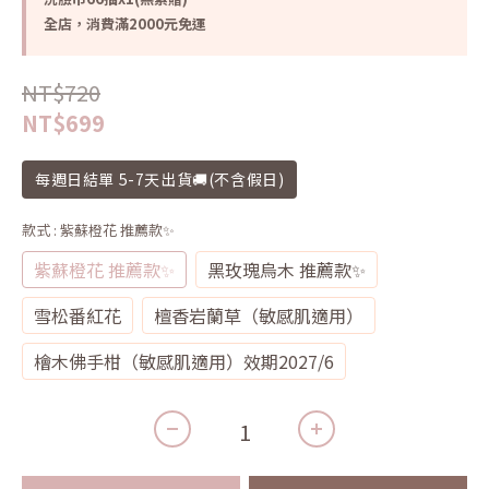
全店，消費滿2000元免運
NT$720
NT$699
每週日結單 5-7天出貨🚚(不含假日)
款式
: 紫蘇橙花 推薦款✨
紫蘇橙花 推薦款✨
黑玫瑰烏木 推薦款✨
雪松番紅花
檀香岩蘭草（敏感肌適用）
檜木佛手柑（敏感肌適用）效期2027/6