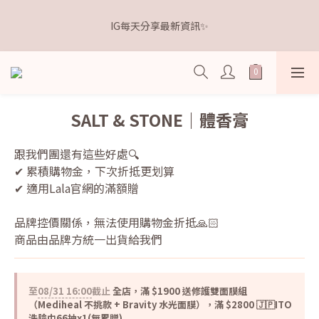
5
9
6
6
5
5
7
2
1
5
2
2
1
8
1
3
𝗗𝗿.𝗞𝗲𝗹𝗹𝘆 亮白牙膏 關團還有
4
8
5
5
4
4
6
1
IG每天分享最新資訊✨
0
4
:
1
1
:
0
7
:
0
2
3
7
4
4
3
3
5
點我逛逛🛒
0
日
時
分
秒
3
0
0
6
1
2
6
3
3
2
9
2
4
2
5
0
1
5
2
2
1
8
1
3
𝗗𝗿.𝗞𝗲𝗹𝗹𝘆 亮白牙膏 關團還有
1
4
0
4
:
1
1
:
0
7
:
0
2
點我逛逛🛒
0
3
日
時
分
秒
3
0
0
6
1
2
2
5
0
SALT & STONE｜體香膏
1
1
4
0
0
3
跟我們團還有這些好處🔍
2
✔ 累積購物金，下次折抵更划算
1
✔ 適用Lala官網的滿額贈
0
品牌控價關係，無法使用購物金折抵🙏🏻
商品由品牌方統一出貨給我們
至
08/31 16:00
截止
全店，滿 $1900 送修護雙面膜組
（Mediheal 不挑款 + Bravity 水光面膜），滿 $2800 🇯🇵ITO
洗臉巾66抽x1(無累贈)