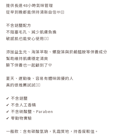
提供長達48小時氣味管理
從早到晚都能保持清新自信🫶🏻
不含鋁鹽配方
不阻塞毛孔、減少肌膚負擔
敏感肌也能安心使用👌🏻
添加益生元、海藻萃取、螺旋藻與菸鹼醯胺等保養成分
幫助維持肌膚穩定清爽
腋下保養也一起顧到了💛
夏天、運動後、容易有體味困擾的人
真的很推薦試試👍🏻
✔ 不含鋁鹽
✔ 不含人工香精
✔ 不含硫酸鹽、Paraben
✔ 零動物實驗
一般款：含有碳酸氫鈉，乳霜質地，持香度較佳。