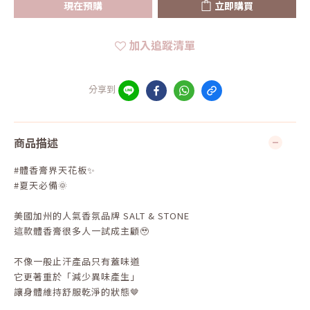
現在預購
立即購買
加入追蹤清單
分享到
商品描述
#體香膏界天花板✨
#夏天必備🌞
美國加州的人氣香氛品牌 SALT & STONE
這款體香膏很多人一試成主顧🥹
不像一般止汗產品只有蓋味道
它更著重於「減少異味產生」
讓身體維持舒服乾淨的狀態🤎