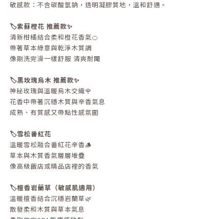
敏感款：不含碳酸氫鈉，透明凝膠質地，溫和舒適。
🏷️紫蘇橙花 推薦款✨
清新柑橘結合柔和橙花香氣🍊
帶著草本綠意與乾淨木質調
像剛洗完澡一樣舒服 清爽耐聞
🏷️黑玫瑰烏木
推薦款✨
神秘玫瑰與溫暖烏木交織🌹
花香中帶著沉穩木質與辛香氣息
成熟、有質感又帶點性感氛圍
🏷️雪松番紅花
溫暖雪松融合番紅花辛香🪵
草本與木質香氣層層堆疊
像高級飯店或精品店裡的香氣
🏷️檀香岩蘭草（敏感肌適用）
溫暖檀香結合沉穩岩蘭草🌿
散發柔和木質與草本氣息