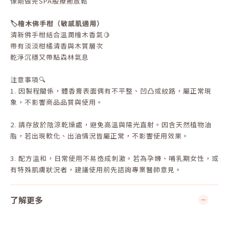
像剛做完SPA般療癒放鬆
🏷️檜木佛手柑（敏感肌適用）
清新佛手柑結合溫潤檜木香氣🍋
帶有淡淡柑橘清香與木質層次
乾淨沉穩又帶點森林氣息
注意事項🔍
1. 因製程關係，體香膏表面偶有不平整、凹凸或紋路，屬正常現
象，不影響商品品質與使用。
2. 請存放於陰涼乾燥處，避免高溫與陽光直射。因含天然植物油
脂，若出現軟化、出油情況皆屬正常，不影響使用效果。
3. 配方溫和，日常使用不易造成刺激。若為孕婦、哺乳期女性，或
有特殊肌膚狀況者，建議使用前先諮詢專業醫師意見。
了解更多