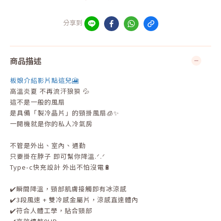
分享到
商品描述
板娘介紹影片點這兒🎦
高溫炎夏 不再流汗狼狽 💦
這不是一般的風扇
是具備「製冷晶片」的頸掛風扇🧊✨
一開機就是你的私人冷氣房
不管是外出、室內、通勤
只要掛在脖子 即可幫你降溫.ᐟ.ᐟ
Type-c快充設計 外出不怕沒電🔋
✔️瞬間降溫，頸部肌膚接觸即有冰涼感
✔️3段風速 + 雙冷感金屬片，涼感直達體內
✔️符合人體工學，貼合頸部