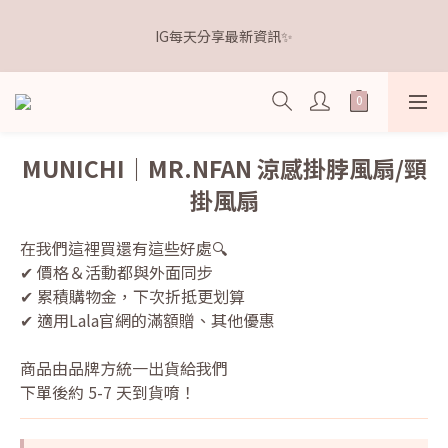
5
7
5
6
9
6
5
6
1
3
1
2
5
2
1
2
距離本週新品 收單下架還有
4
6
4
5
8
5
4
5
IG每天分享最新資訊✨
0
2
:
0
1
:
4
1
:
0
1
3
5
3
4
7
4
3
4
點我逛逛🛒
日
時
分
秒
1
0
3
0
0
2
4
2
3
6
3
2
3
0
2
1
3
1
2
5
2
1
2
距離本週新品 收單下架還有
1
0
2
:
0
1
:
4
1
:
0
1
點我逛逛🛒
0
日
時
分
秒
1
0
3
0
0
0
2
MUNICHI｜MR.NFAN 涼感掛脖風扇/頸
1
掛風扇
0
在我們這裡買還有這些好處🔍
✔ 價格＆活動都與外面同步
✔ 累積購物金，下次折抵更划算
✔ 適用Lala官網的滿額贈、其他優惠
商品由品牌方統一出貨給我們
下單後約 5-7 天到貨唷！