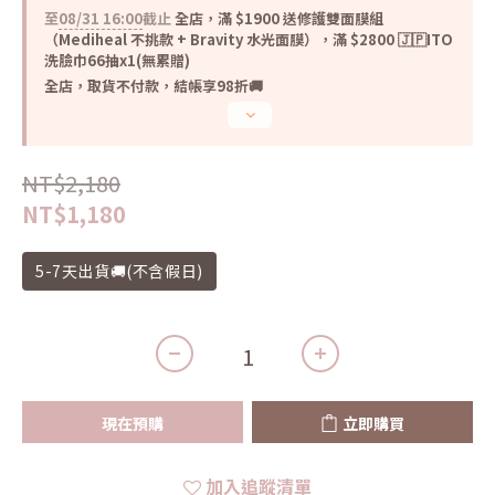
至
08/31 16:00
截止
全店，滿 $1900 送修護雙面膜組
（Mediheal 不挑款 + Bravity 水光面膜），滿 $2800 🇯🇵ITO
洗臉巾66抽x1(無累贈)
全店，取貨不付款，結帳享98折🚚
NT$2,180
NT$1,180
5-7天出貨🚚(不含假日)
現在預購
立即購買
加入追蹤清單