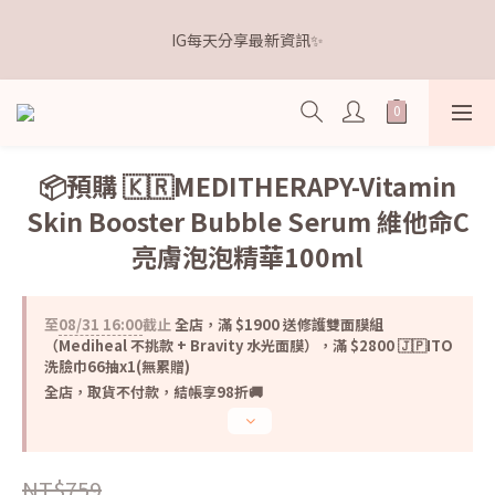
5
7
5
6
7
7
1
4
1
3
1
2
3
7
3
距離本週新品 收單下架還有
4
6
4
5
6
6
0
3
IG每天分享最新資訊✨
0
2
:
0
1
:
2
6
:
2
9
3
5
3
4
5
9
5
點我逛逛🛒
2
日
時
分
秒
1
0
1
5
1
8
2
4
2
3
4
8
4
1
0
0
4
0
7
1
3
1
2
3
7
3
距離本週新品 收單下架還有
0
3
6
0
2
:
0
1
:
2
6
:
2
9
點我逛逛🛒
2
5
日
時
分
秒
1
0
1
5
1
8
1
4
0
0
4
0
7
📦預購 🇰🇷MEDITHERAPY-Vitamin
0
3
3
6
Skin Booster Bubble Serum 維他命C
2
2
5
1
1
4
亮膚泡泡精華100ml
0
0
3
2
1
至
08/31 16:00
截止
全店，滿 $1900 送修護雙面膜組
0
（Mediheal 不挑款 + Bravity 水光面膜），滿 $2800 🇯🇵ITO
洗臉巾66抽x1(無累贈)
全店，取貨不付款，結帳享98折🚚
NT$759