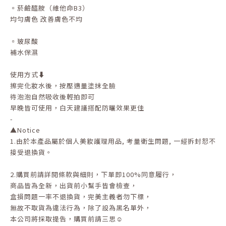
▫️菸鹼醯胺（維他命B3）
均勻膚色 改善膚色不均
▫️玻尿酸
補水保濕
使用方式⬇️
擦完化妝水後，按壓適量塗抹全臉
待泡泡自然吸收後輕拍即可
早晚皆可使用，白天建議搭配防曬效果更佳
-
▲Notice
1.
由於本產品屬於個人美妝護理用品
,
考量衛生問題
,
一經拆封恕不
接受退換貨。
2.
購買前請詳閱條款與細則，下單即
100%
同意履行，
商品皆為全新，出貨前小幫手皆會檢查，
盒損問題一率不退換貨，完美主義者勿下標，
無故不取貨為違法行為，除了設為黑名單外，
本公司將採取提告，購買前請三思☺