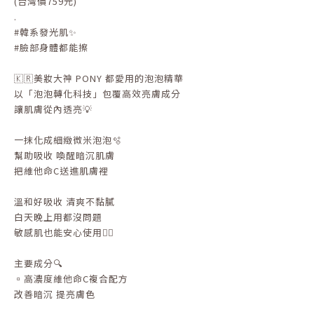
(台灣價759元)
.
#韓系發光肌✨
#臉部身體都能擦
🇰🇷美妝大神 PONY 都愛用的泡泡精華
以「泡泡轉化科技」包覆高效亮膚成分
讓肌膚從內透亮💡
一抹化成細緻微米泡泡🫧
幫助吸收 喚醒暗沉肌膚
把維他命C送進肌膚裡
溫和好吸收 清爽不黏膩
白天晚上用都沒問題
敏感肌也能安心使用👌🏻
主要成分🔍
▫️高濃度維他命C複合配方
改善暗沉 提亮膚色