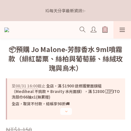
5
5
6
8
8
9
0
1
1
1
2
4
6
4
5
7
距離本週新品 收單下架還有
4
4
5
7
9
7
8
0
IG每天分享最新資訊✨
0
0
:
1
3
:
5
3
:
4
6
3
3
4
6
8
6
7
9
點我逛逛🛒
日
時
分
秒
0
2
4
2
3
5
2
2
3
5
7
5
6
8
1
3
1
2
4
1
1
2
4
6
4
5
7
距離本週新品 收單下架還有
0
2
0
1
3
0
0
:
1
3
:
5
3
:
4
6
點我逛逛🛒
1
0
2
日
時
分
秒
0
2
4
2
3
5
0
1
1
3
1
2
4
📦預購 Jo Malone-芳醇香水 9ml噴霧
0
0
2
0
1
3
款（緋紅罌粟、絲柏與葡萄藤、絲絨玫
1
0
2
0
1
瑰與烏木）
0
至
08/31 16:00
截止
全店，滿 $1900 送修護雙面膜組
（Mediheal 不挑款 + Bravity 水光面膜），滿 $2800 🇯🇵ITO
洗臉巾66抽x1(無累贈)
全店，取貨不付款，結帳享98折🚚
NT$1,150