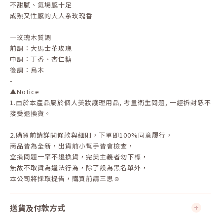
不甜膩、氣場感十足
成熟又性感的大人系玫瑰香
—玫瑰木質調
前調：大馬士革玫瑰
中調：丁香、杏仁糖
後調：烏木
-
▲Notice
1.
由於本產品屬於個人美妝護理用品
,
考量衛生問題
,
一經拆封恕不
接受退換貨。
2.
購買前請詳閱條款與細則，下單即
100%
同意履行，
商品皆為全新，出貨前小幫手皆會檢查，
盒損問題一率不退換貨，完美主義者勿下標，
無故不取貨為違法行為，除了設為黑名單外，
本公司將採取提告，購買前請三思☺
送貨及付款方式