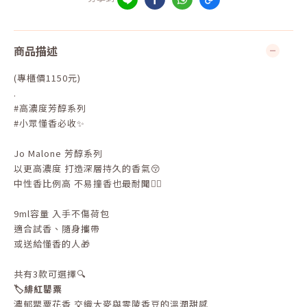
商品描述
(專櫃價1150元)
.
#高濃度芳醇系列
#小眾懂香必收✨
Jo Malone 芳醇系列
以更高濃度 打造深層持久的香氣😚
中性香比例高 不易撞香也最耐聞👍🏻
9ml容量 入手不傷荷包
適合試香、隨身攜帶
或送給懂香的人🎁
共有3款可選擇🔍
🏷️緋紅罌粟
濃郁罌粟花香 交織大麥與零陵香豆的溫潤甜感