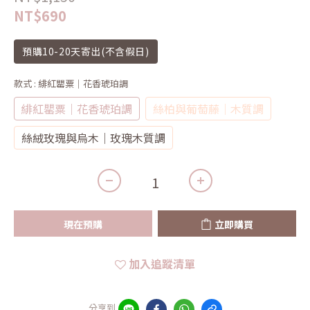
NT$690
預購10-20天寄出(不含假日)
款式
: 緋紅罌粟｜花香琥珀調
緋紅罌粟｜花香琥珀調
絲柏與葡萄藤｜木質調
絲絨玫瑰與烏木｜玫瑰木質調
現在預購
立即購買
加入追蹤清單
分享到