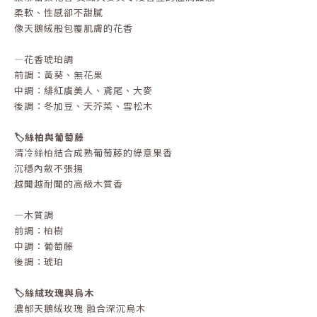
柔軟、性感卻不甜膩
像天鵝絨般包覆肌膚的花香
—花香琥珀調
前調：黃葵、無花果
中調：緋紅虞美人、鳶尾、大麥
後調：冬加豆、天芥菜、雪松木
🏷️絲柏與葡萄藤
清冷絲柏結合成熟葡萄藤的綠意果香
沉穩內斂不張揚
越聞越耐聞的高級木質香
—木質調
前調：柏樹
中調：葡萄藤
後調：琥珀
🏷️絲絨玫瑰與烏木
濃郁天鵝絨玫瑰 融合深沉烏木