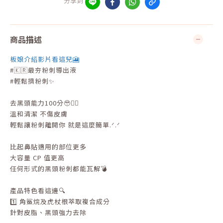
分享到
商品描述
板娘介紹影片看這兒🎦
#🇰🇷最夯粉刺導出液
#輕鬆擠粉刺✨
去黑頭能力100分🥹👍🏻
溫和清潔 不傷皮膚
輕鬆讓粉刺離開你 就是這麼簡單.ᐟ.ᐟ
比起鼻貼適用的部位更多
大容量 CP 值更高
任何形式的黑頭粉刺都能瓦解💣
產品特色看這邊🔍
1️⃣ 角鯊烷及虎杖根萃取複合成分
針對皮脂、黑頭強力去除