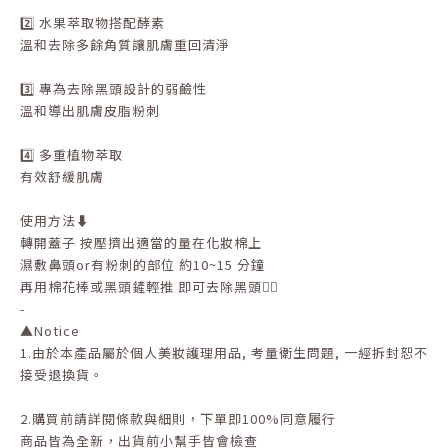
2️⃣ 水果萃取物搭配酵素
溫和去除多餘角質讓肌膚重回清淨
3️⃣ 專為去除黑頭設計的弱鹼性
溫和導出肌膚皮脂粉刺
4️⃣ 多重植物萃取
有效舒緩肌膚
使用方法⬇️
轉開蓋子 按壓擠出適當的量在化妝棉上
濕敷鼻頭or有粉刺的部位 約10~15 分鐘
再用棉花棒或黑頭鏟輕推 即可去除黑頭👌🏻
-
▲
Notice
1.
由於本產品屬於個人美妝護理用品
,
考量衛生問題
,
一經拆封恕不
接受退換貨。
2.
購買前請詳閱條款與細則，下單即
100%
同意履行
商品皆為全新，出貨前小幫手皆會檢查