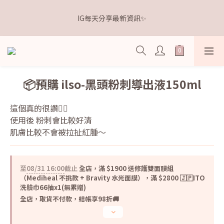
5
5
7
7
5
0
0
1
1
6
1
6
3
3
1
7
𝗗𝗿.𝗞𝗲𝗹𝗹𝘆 亮白牙膏 關團還有
4
9
4
9
6
6
4
0
IG每天分享最新資訊✨
0
5
:
0
5
:
2
2
:
0
6
3
8
3
8
5
5
3
9
點我逛逛🛒
日
時
分
秒
4
4
1
1
5
2
7
2
7
4
4
2
8
3
3
0
0
4
1
6
1
6
3
3
1
7
𝗗𝗿.𝗞𝗲𝗹𝗹𝘆 亮白牙膏 關團還有
2
2
3
0
5
:
0
5
:
2
2
:
0
6
點我逛逛🛒
1
1
2
日
時
分
秒
4
4
1
1
5
0
0
1
3
3
0
0
4
📦預購 ilso-黑頭粉刺導出液150ml
0
2
2
3
1
1
2
這個真的很讚👍🏻
0
0
1
使用後 粉刺會比較好清
0
肌膚比較不會被拉扯紅腫～
至
08/31 16:00
截止
全店，滿 $1900 送修護雙面膜組
（Mediheal 不挑款 + Bravity 水光面膜），滿 $2800 🇯🇵ITO
洗臉巾66抽x1(無累贈)
全店，取貨不付款，結帳享98折🚚