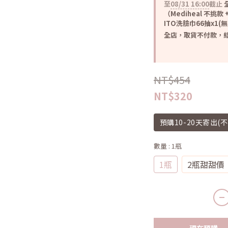
至
08/31 16:00
截止
全
（Mediheal 不挑款 +
ITO洗臉巾66抽x1(
全店，取貨不付款，結
NT$454
NT$320
預購10-20天寄出(
數量
: 1瓶
1瓶
2瓶甜甜價
現在預購