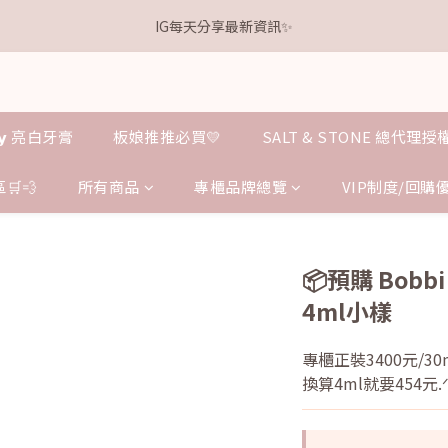
1
2
2
1
1
1
3
5
3
4
4
3
3
3
5
0
1
:
1
9
:
0
0
:
0
2
離本週新品 收單下架還有
IG每天分享最新資訊✨
4
點我逛逛
2
3
3
2
2
2
4
日
時
分
秒
0
0
8
1
3
1
2
2
1
1
1
3
7
0
2
0
1
:
1
9
:
0
0
:
0
2
離本週新品 收單下架還有
點我逛逛
6
日
時
分
秒
1
0
0
8
1
5
0
7
0
4
𝗹𝗹𝘆 亮白牙膏
板娘推推必買💛
SALT & STONE 總代理
6
3
5
2
4
🛒💨
所有商品
專櫃品牌總覽
VIP制度/回購
1
3
0
2
1
0
📦預購 Bob
4ml小樣
專櫃正裝3400元/30
換算4ml就要454元.ᐟ