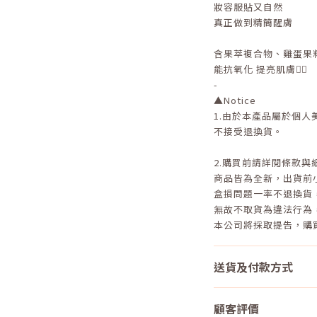
妝容服貼又自然
真正做到精簡醒膚
含果萃複合物、雞蛋果
能抗氧化 提亮肌膚👍🏻
-
▲Notice
1.
由於本產品屬於個人
不接受退換貨。
2.
購買前請詳閱條款與
商品皆為全新，出貨前
盒損問題一率不退換貨
無故不取貨為違法行為
本公司將採取提告，購
送貨及付款方式
顧客評價