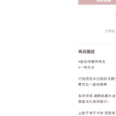
分享到
商品描述
#妝前保養神隊友
#一抹化水
打造透亮水光肌的法寶
雙效合一妝前精華
長效保濕 調節肌膚水油
還能淡化黑斑暗沉✨
上妝平滑不卡粉 底妝更