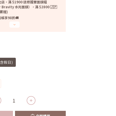
店，滿 $1900 送修護雙面膜組
 Bravity 水光面膜），滿 $2800 🇯🇵
無累贈)
帳享98折🚚
不含假日)
立即購買