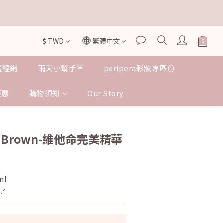


$
TWD
繁體中文
授權經銷
雨天小幫手☔️
peripera彩妝專區🪞
優惠
購物須知
Our Story
立即購買
bi Brown-維他命完美精華
ml
.ᐟ