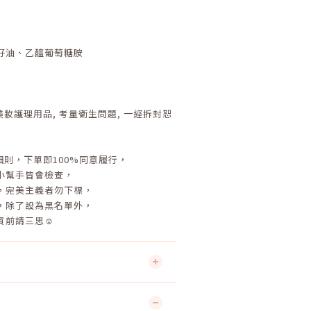
籽油、乙醯葡萄糖胺
美妝護理用品
,
考量衛生問題
,
一經拆封恕
細則，下單即
100%
同意履行，
小幫手皆會檢查，
，完美主義者勿下標，
，除了設為黑名單外，
買前請三思☺