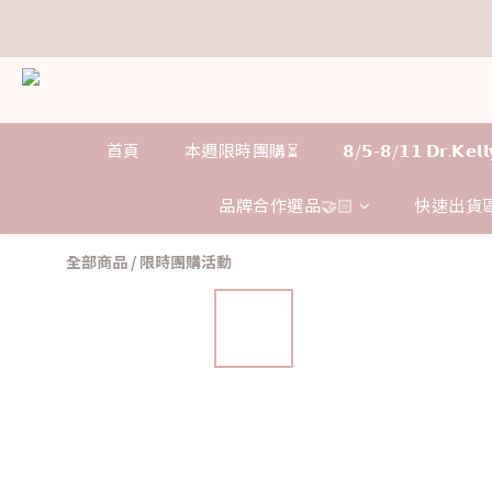
距
距
首頁
本週限時團購⏳
𝟴/𝟱-𝟴/𝟭𝟭 𝗗𝗿.𝗞
品牌合作選品🤝🏻
快速出貨區
全部商品
/
限時團購活動