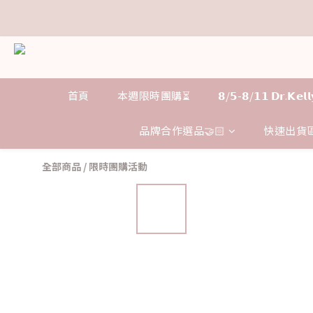
𝗗
𝗗
首頁
本週限時團購⏳
𝟴/𝟱-𝟴/𝟭𝟭 𝗗𝗿.𝗞
品牌合作選品🤝🏻
快速出貨區
全部商品
/
限時團購活動