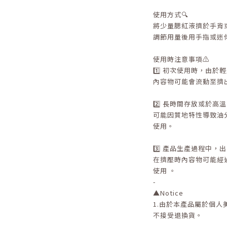
使用方式🔍
將少量腮紅液擠於手背
調節用量後用手指或迷
使用時注意事項⚠️
1️⃣ 初次使用時，由於
內容物可能會流動至擠
2️⃣ 長時間存放或於高
可能因質地特性導致油
使用。
3️⃣ 產品生產過程中
在擠壓時內容物可能經
使用 。
-
▲
Notice
1.
由於本產品屬於個人
不接受退換貨。