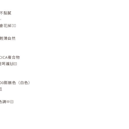
不黏膩
✨
花掉👍🏻
次輕薄自然
 CICA複合物
呵護🙌🏻
#00膨脹色（白色）
低
🫶🏻