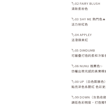
🏷️02 FAIRY BLUSH
清新柔粉色
🏷️03 SHY ME 熱門色🔥
活力粉紅色
🏷️04 APPLEY
活潑蘋果紅
🏷️05 DIMDUMB
可層疊打造的柔和冷紫
🏷️06 NUNU 推薦色✨
仿曬出微光感的真實裸
🏷️00 UP（白色膨脹色
點亮深色系腮紅 色彩更
🏷️99 DOWN（灰色收
調低色彩明度，打造獨