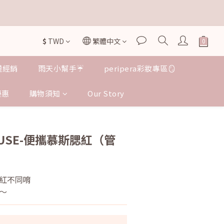


$
TWD
繁體中文
授權經銷
雨天小幫手☔️
peripera彩妝專區🪞
優惠
購物須知
Our Story
立即購買
NUSE-便攜慕斯腮紅（管
紅不同唷
～