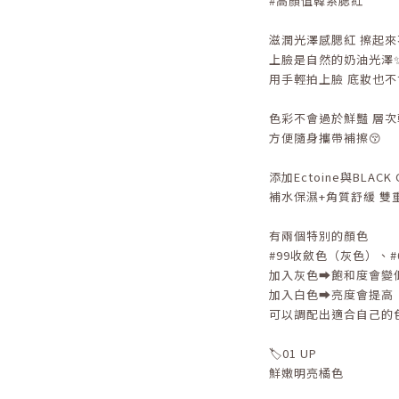
#高顏值韓系腮紅
滋潤光澤感腮紅 擦起來
上臉是自然的奶油光澤
用手輕拍上臉 底妝也不會
色彩不會過於鮮豔 層
方便隨身攜帶補擦😚
添加Ectoine與BLACK
補水保濕+角質舒緩 雙重
有兩個特別的顏色
#99收斂色（灰色）、
加入灰色➡️飽和度會變
加入白色➡️亮度會提高
可以調配出適合自己的色調
🏷️01 UP
鮮嫩明亮橘色