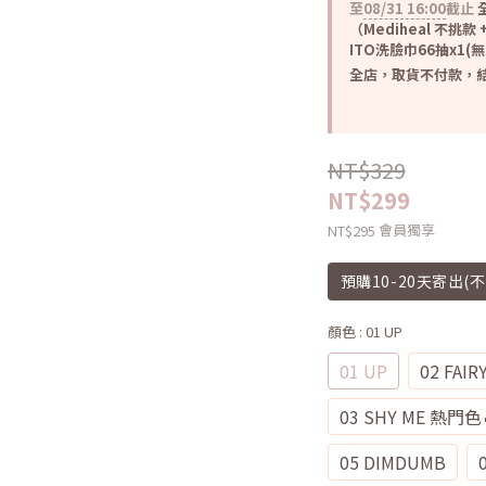
至
08/31 16:00
截止
全
（Mediheal 不挑款 +
ITO洗臉巾66抽x1(
全店，取貨不付款，結
NT$329
NT$299
會員獨享
NT$295
預購10-20天寄出(
顏色
: 01 UP
01 UP
02 FAIR
03 SHY ME 熱門色
05 DIMDUMB