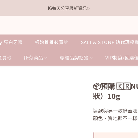
1
6
1
8
5
2
1
4
1
3
0
3
8
3
7
4
3
6
0
5
:
0
7
:
4
1
:
0
3
.𝗞𝗲𝗹𝗹𝘆 亮白牙膏 關團還有
IG每天分享最新資訊✨
0
2
點我逛逛
2
7
2
9
6
3
2
5
日
時
分
秒
4
6
3
0
2
1
1
6
1
8
5
2
1
4
3
5
2
1
0
0
5
:
0
7
:
4
1
:
0
3
.𝗞𝗲𝗹𝗹𝘆 亮白牙膏 關團還有
點我逛逛
2
4
1
0
日
時
分
秒
4
6
3
0
2
1
3
0
3
5
2
1
0
2
𝗹𝗹𝘆 亮白牙膏
板娘推推必買💛
SALT & STONE 總代理
2
4
1
0
1
1
3
0
0
0
2
🛒💨
所有商品
專櫃品牌總覽
VIP制度/回購
1
0
📦預購 🇰
狀）10g
這款與另一款綠蓋腮
顏色、質地都不一樣