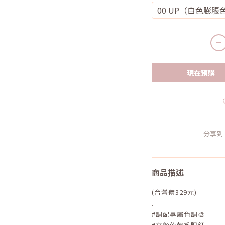
00 UP（白色膨脹
現在預購
分享到
商品描述
(台灣價329元)
.
#調配專屬色調🎨