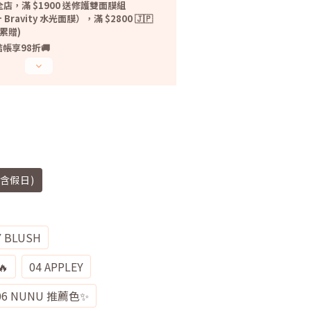
店，滿 $1900 送修護雙面膜組
 Bravity 水光面膜），滿 $2800 🇯🇵
無累贈)
帳享98折🚚
不含假日)
Y BLUSH
🔥
04 APPLEY
06 NUNU 推薦色✨