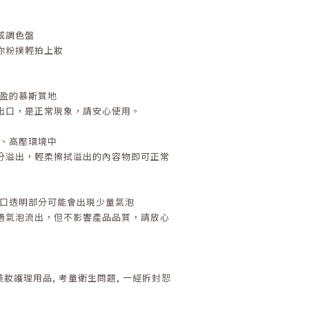
或調色盤
你粉撲輕拍上妝
輕盈的慕斯質地
出口，是正常現象，請安心使用。
溫、高壓環境中
分溢出，輕柔擦拭溢出的內容物即可正常
，出口透明部分可能會出現少量氣泡
過氣泡流出，但不影響產品品質，請放心
美妝護理用品
,
考量衛生問題
,
一經拆封恕