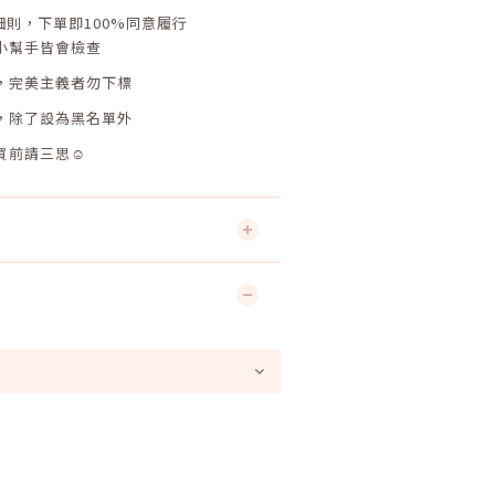
細則，下單即
100%
同意履行
小幫手皆會檢查
，完美主義者勿下標
，除了設為黑名單外
買前請三思☺