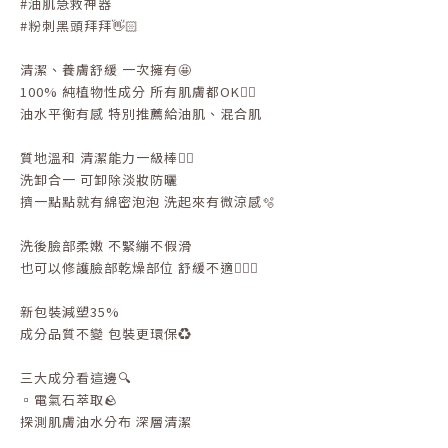
#油肌急救神器
#粉刺黑頭拜拜👋🏻
清潔、養膚舒緩 一次擁有🤩
100% 純植物性成分 所有肌膚都OK👌🏻
油水平衡有感 特別推薦給油肌、混合肌
質地溫和 清潔能力一級棒👍🏻
洗卸合一 可卸除淡妝防曬
擠一點點就有綿密泡泡 洗起來有微涼感🫧
洗後臉部柔嫩 不緊繃不假滑
也可以修護臉部乾燥部位 舒緩不適🙋🏻‍♀️
新包裝減塑35%
成分品質不變 包裝更環保♻️
三大成分看這邊🔍
▫️電氣石萃取🪨
探測肌膚油水分布 深層清潔