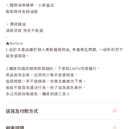
▫️闊葉海帶精華、小麥蛋白
幫助排除多餘油脂
▫️薄荷精油
清新涼爽 洗完不乾澀
-
▲Notice
1.
由於本產品屬於個人美妝護理用品
,
考量衛生問題
,
一經拆封恕不
接受退換貨。
2.
購買前請詳閱條款與細則，下單即
100%
同意履行，
商品皆為全新，出貨前小幫手皆會檢查，
盒損問題一率不退換貨，完美主義者勿下標，
無故不取貨為違法行為，除了設為黑名單外，
本公司將採取提告，購買前請三思☺
送貨及付款方式
顧客評價