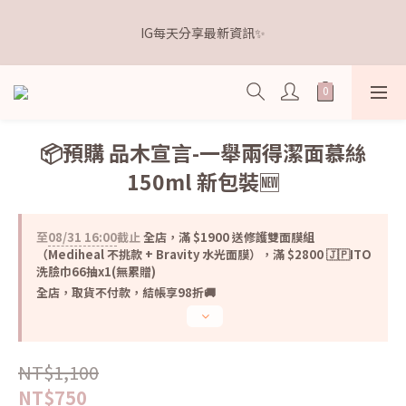
5
6
6
6
7
3
1
0
1
2
2
9
2
7
6
3
距離本週新品 收單下架還有
4
5
5
5
9
6
2
0
IG每天分享最新資訊✨
0
1
:
1
8
:
1
6
:
5
2
3
4
4
4
9
8
5
點我逛逛🛒
1
日
時
分
秒
0
0
7
0
5
4
1
2
3
3
3
8
7
4
0
6
4
3
0
1
2
2
9
2
7
6
3
距離本週新品 收單下架還有
5
3
2
0
1
:
1
8
:
1
6
:
5
2
點我逛逛🛒
4
2
1
日
時
分
秒
0
0
7
0
5
4
1
3
1
0
6
4
3
0
📦預購 品木宣言-一舉兩得潔面慕絲
2
0
5
3
2
150ml 新包裝🆕
1
4
2
1
0
3
1
0
2
0
至
08/31 16:00
截止
全店，滿 $1900 送修護雙面膜組
1
（Mediheal 不挑款 + Bravity 水光面膜），滿 $2800 🇯🇵ITO
0
洗臉巾66抽x1(無累贈)
全店，取貨不付款，結帳享98折🚚
NT$1,100
NT$750