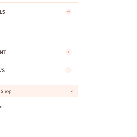
LS
ENT
WS
ct