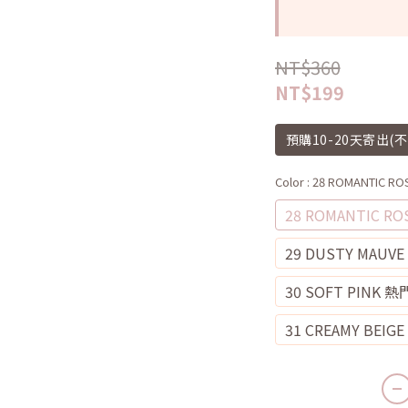
NT$360
NT$199
預購10-20天寄出(
Color
: 28 ROMANTIC 
28 ROMANTIC R
29 DUSTY MAUV
30 SOFT PINK 
31 CREAMY BE