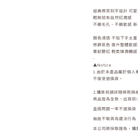
經典微笑刻字設計 可愛
輕刷就有自然紅潤感
不顯毛孔、不顯妝感 新
顏色清透 不怕下手太重
修飾氣色 提升整體妝感
膏狀腮紅 輕柔彈潤觸感
-
▲
Notice
1.
由於本產品屬於個人
不接受退換貨。
2.
購買前請詳閱條款與
商品皆為全新，出貨前
盒損問題一率不退換貨
無故不取貨為違法行為
本公司將採取提告，購