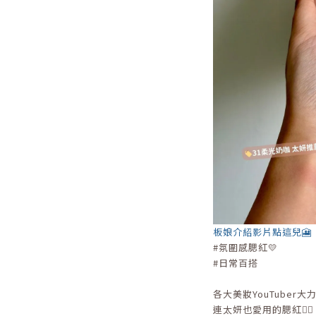
板娘介紹影片點這兒🎦
#氛圍感腮紅💛
#日常百搭
各大美妝YouTuber大
連太妍也愛用的腮紅👍🏻