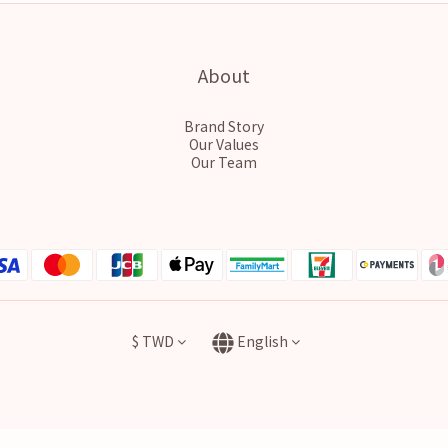
About
Brand Story
Our Values
Our Team
$
TWD
English