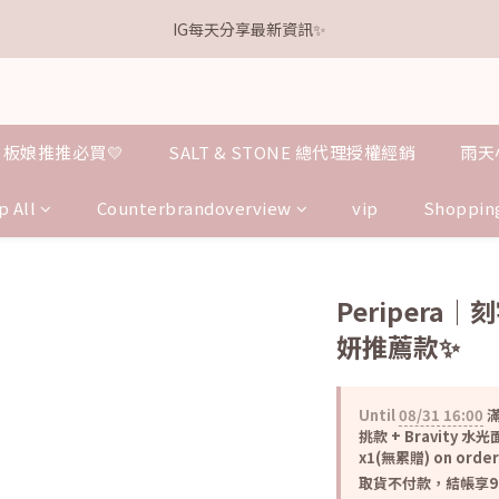
1
2
1
1
4
5
1
4
0
3
4
3
3
6
7
3
6
0
1
:
0
0
:
3
4
:
0
3
離本週新品 收單下架還有
IG每天分享最新資訊✨
點我逛逛
2
3
2
2
5
6
2
5
Days
Hours
Minutes
Seconds
0
2
3
2
1
2
1
1
4
5
1
4
1
2
1
0
1
:
0
0
:
3
4
:
0
3
離本週新品 收單下架還有
點我逛逛
0
1
0
Days
Hours
Minutes
Seconds
0
2
3
2
0
1
2
1
板娘推推必買💛
SALT & STONE 總代理授權經銷
雨天
0
1
0
0
p All
Counterbrandoverview
vip
Shoppin
Peripera
妍推薦款✨
Until
08/31 16:00
滿
挑款 + Bravity 水
x1(無累贈) on order
取貨不付款，結帳享98折