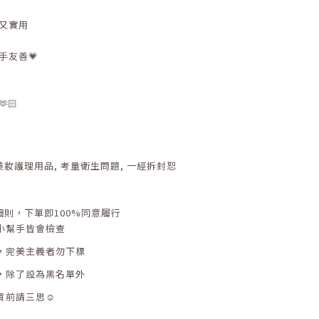
又實用
手友善💗
🏻
美妝護理用品
,
考量衛生問題
,
一經拆封恕
細則，下單即
100%
同意履行
小幫手皆會檢查
，完美主義者勿下標
，除了設為黑名單外
買前請三思☺