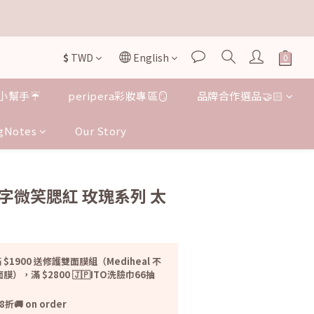


$
TWD
English
小幫手☔️
peripera彩妝專區🪞
品牌合作選品🤝🏻
gNotes
Our Story
BUY NOW
｜刻字微笑腮紅 玫瑰系列 太
 $1900 送修護雙面膜組（Mediheal 不
光面膜），滿 $2800 🇯🇵ITO洗臉巾66抽
 on order