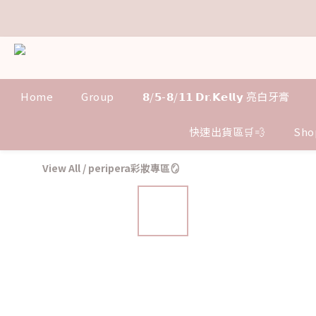
距
距
Home
Group
𝟴/𝟱-𝟴/𝟭𝟭 𝗗𝗿.𝗞𝗲𝗹𝗹𝘆 亮白牙膏
快速出貨區🛒💨
Sho
View All
/
peripera彩妝專區🪞