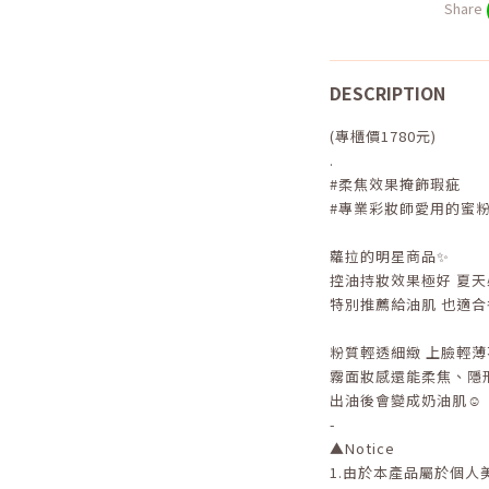
Share
DESCRIPTION
(專櫃價1780元)
.
#柔焦效果掩飾瑕疵
#專業彩妝師愛用的蜜
蘿拉的明星商品✨
控油持妝效果極好 夏
特別推薦給油肌 也適合
粉質輕透細緻 上臉輕薄
霧面妝感還能柔焦、隱
出油後會變成奶油肌☺️
-
▲
Notice
1.
由於本產品屬於個人