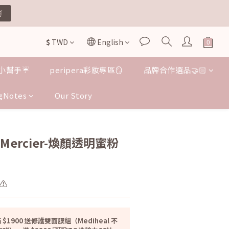


$
TWD
English
小幫手☔️
peripera彩妝專區🪞
品牌合作選品🤝🏻

gNotes
Our Story
BUY NOW
a Mercier-煥顏透明蜜粉
⚠️
 $1900 送修護雙面膜組（Mediheal 不