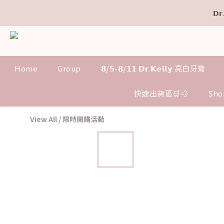
𝗗
𝗗
Home
Group
𝟴/𝟱-𝟴/𝟭𝟭 𝗗𝗿.𝗞𝗲𝗹𝗹𝘆 亮白牙膏
𝗗
快速出貨區🛒💨
Sho
View All
/
限時團購活動