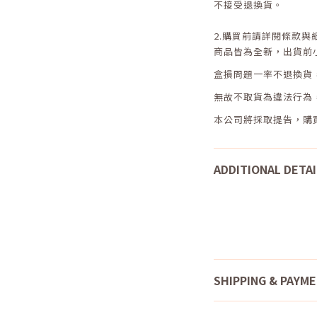
不接受退換貨。
2.
購買前請詳閱條款與
商品皆為全新，出貨前
盒損問題一率不退換貨
無故不取貨為違法行為
本公司將採取提告，購
ADDITIONAL DETAI
SHIPPING & PAYM