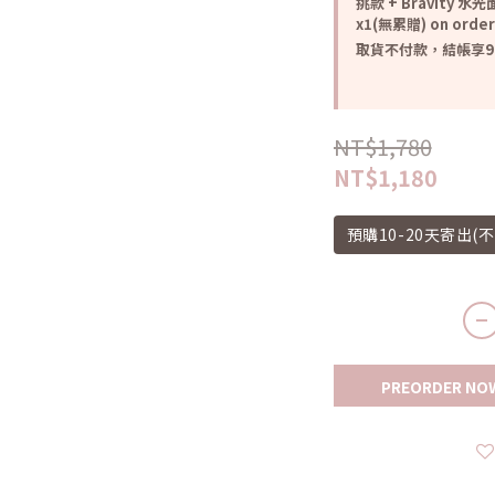
挑款 + Bravity 水
x1(無累贈) on order
取貨不付款，結帳享98折
NT$1,780
NT$1,180
預購10-20天寄出(
PREORDER NO