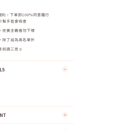
細則，下單即
100%
同意履行
小幫手皆會檢查
，完美主義者勿下標
，除了設為黑名單外
買前請三思☺
LS
ENT