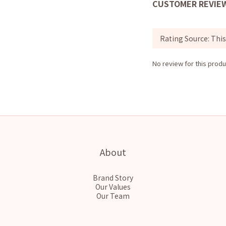
CUSTOMER REVIE
No review for this produ
About
Brand Story
Our Values
Our Team