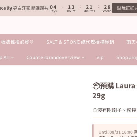
1
1
5
5
2
2
4
4
3
3
2
2
3
3
9
9
8
9
9
0
0
4
4
:
:
1
1
3
3
:
:
2
2
1
1
:
:
2
2
8
8
7
8
9
8
9
.𝗞𝗲𝗹𝗹𝘆 亮白牙膏 關團還有
.𝗞𝗲𝗹𝗹𝘆 亮白牙膏 關團還有
點我逛逛
點我逛逛
Days
Days
Hours
Hours
Minutes
Minutes
Seconds
Seconds
3
3
0
0
2
2
1
1
0
0
1
1
7
7
6
7
9
8
7
8
2
2
1
1
0
0
0
0
6
6
5
9
6
8
7
6
7
歡迎加入鐵粉社群🎟️
1
1
0
0
5
5
4
8
5
7
6
5
6
0
0
4
4
3
7
4
6
5
4
5
IG每天分享最新資訊✨
3
3
2
6
3
5
4
3
4
板娘推推必買💛
SALT & STONE 總代理授權經銷
雨天
2
2
1
5
2
4
3
2
3
9
1
1
0
4
:
1
3
:
2
1
:
2
8
.𝗞𝗲𝗹𝗹𝘆 亮白牙膏 關團還有
點我逛逛
p All
Counterbrandoverview
vip
Shoppin
Days
Hours
Minutes
Seconds
0
0
3
0
2
1
0
1
7
2
1
0
0
6
1
0
5
0
4
📦預購 Laur
3
29g
2
1
0
⚠️沒有附刷子、粉撲
Until
08/31 16:00
滿