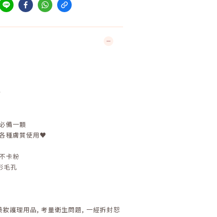
粉
天必備一顆
各種膚質使用♥️
不卡粉
形毛孔
美妝護理用品
,
考量衛生問題
,
一經拆封恕