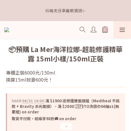
5
9
5
9
7
5
4
2
1
5
1
5
8
3
1
𝗗𝗿.𝗞𝗲𝗹𝗹𝘆 亮白牙膏 關團還有
4
8
4
8
6
4
3
1
IG每天分享最新資訊✨
0
4
:
0
9
:
4
7
:
2
0
3
7
3
7
5
3
點我逛逛🛒
2
0
Days
Hours
Minutes
Seconds
3
8
3
6
1
2
6
2
6
9
4
2
1
2
7
2
5
0
1
5
1
5
8
3
1
𝗗𝗿.𝗞𝗲𝗹𝗹𝘆 亮白牙膏 關團還有
0
1
6
1
4
0
4
:
0
9
:
4
7
:
2
0
點我逛逛🛒
0
5
0
3
Days
Hours
Minutes
Seconds
3
8
3
6
1
4
2
2
7
2
5
0
📦預購 La Mer海洋拉娜-超能修護精華
3
1
1
6
1
4
露 15ml小樣/150ml正裝
2
0
0
5
0
3
1
4
2
0
3
1
專櫃正裝6000元/150ml
2
0
換算15ml就要600元！
1
0
Until
08/31 16:00
滿 $1900 送修護雙面膜組（Mediheal 不挑
款 + Bravity 水光面膜），滿 $2800 🇯🇵ITO洗臉巾66抽x1(無
累贈) on order
取貨不付款，結帳享98折🚚 on order