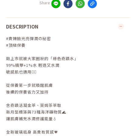
Share
DESCRIPTION
#貴婦臉光亮彈潤の秘密
#頂級保養
剛上市就被大家圈粉的「綠色奇蹟水」
99%精華+1%水 輕透又水潤
敏感肌也適用👌🏻
從保養第一步就喚醒肌膚
後續的保養省力又加持
含奇蹟活凝金萃、萊姆茶萃取
新月型柵藻與73種海洋礦物質🌊
讓肌膚補充水潤修護能量💧
全新玻璃瓶身 高貴有質感💗