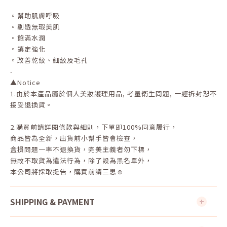
▫️幫助肌膚呼吸
▫️剔透無瑕美肌
▫️飽滿水潤
▫️鎮定強化
▫️改善乾紋、細紋及毛孔
-
▲Notice
1.
由於本產品屬於個人美妝護理用品
,
考量衛生問題
,
一經拆封恕不
接受退換貨。
2.
購買前請詳閱條款與細則，下單即
100%
同意履行，
商品皆為全新，出貨前小幫手皆會檢查，
盒損問題一率不退換貨，完美主義者勿下標，
無故不取貨為違法行為，除了設為黑名單外，
本公司將採取提告，購買前請三思☺
SHIPPING & PAYMENT