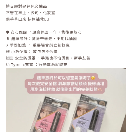
這支絕對是包包必備品
不管在車上、公司、化妝室
隨手拿出來 快速補救👌🏻
🛡️ 安心保固 ：原廠保固一年，售後更放心
🔋 無線設計：隨身帶著走，不用找插座
⚡ 瞬間加熱 ： 重要場合前立刻救急
🎒 小巧便攜： 放包包不佔位
🙌🏻 安全防燙罩 ：手殘也不怕燙到，新手友善
🔌 Type-c充電 ：行動電源就能充