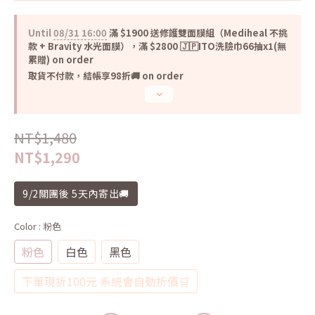
Until
08/31 16:00
滿 $1900 送修護雙面膜組（Mediheal 不挑
款 + Bravity 水光面膜），滿 $2800 🇯🇵ITO洗臉巾66抽x1(無
累贈) on order
取貨不付款，結帳享98折🚚 on order
NT$1,480
NT$1,290
9/2關團後 5天內寄出🚚
Color
: 粉色
粉色
白色
黑色
下單現折100元 系統會自動折價🛒