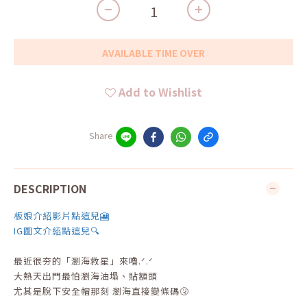
AVAILABLE TIME OVER
Add to Wishlist
Share
DESCRIPTION
板娘介紹影片點這兒🎦
IG圖文介紹點這兒🔍
最近很夯的「瀏海救星」來嚕.ᐟ.ᐟ
大熱天出門最怕瀏海油塌、貼額頭
尤其是脫下安全帽那刻 瀏海直接變條碼🤧