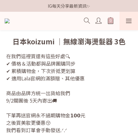
歡迎加入鐵粉社群🎟️
IG每天分享最新資訊✨
歡迎加入鐵粉社群🎟️
日本koizumi ｜無線瀏海燙髮器 3色
在我們這裡買還有這些好處🔍
✔ 價格＆活動都與品牌團購同步
✔ 累積購物金，下次折抵更划算
✔ 適用Lala官網的滿額贈、其他優惠
商品由品牌方統一出貨給我們
9/2關團後 5天內寄出🚚
下單再送官網永不過期購物金𝟭𝟬𝟬元
之後買美妝更優惠😚
我們看到訂單會手動發送.ᐟ.ᐟ