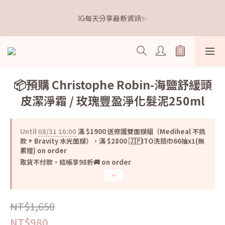
5
9
5
6
7
6
4
4
1
5
1
2
3
2
𝗗𝗿.𝗞𝗲𝗹𝗹𝘆 亮白牙膏 關團還有
4
8
4
5
6
5
3
3
IG每天分享最新資訊✨
0
4
:
0
9
:
1
9
:
2
1
3
7
3
4
5
4
點我逛逛🛒
2
2
Days
Hours
Minutes
Seconds
3
8
0
8
1
0
2
6
2
3
4
3
1
1
2
7
7
0
1
5
1
2
3
2
𝗗𝗿.𝗞𝗲𝗹𝗹𝘆 亮白牙膏 關團還有
0
0
1
6
6
0
4
:
0
9
:
1
9
:
2
1
點我逛逛🛒
0
5
5
Days
Hours
Minutes
Seconds
3
8
0
8
1
0
4
4
2
7
7
0
📦預購 Christophe Robin-海鹽舒緩頭
3
3
1
6
6
皮潔淨霜 / 玫瑰豐盈淨化髮泥250ml
2
2
0
5
5
1
1
4
4
0
0
3
3
Until
08/31 16:00
滿 $1900 送修護雙面膜組（Mediheal 不挑
2
2
款 + Bravity 水光面膜），滿 $2800 🇯🇵ITO洗臉巾66抽x1(無
1
1
累贈) on order
0
0
取貨不付款，結帳享98折🚚 on order
NT$1,650
NT$980