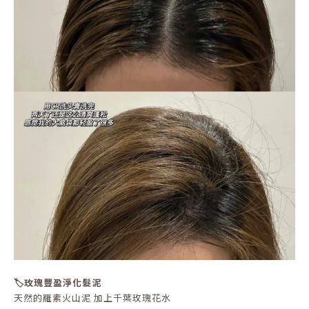
🏷️玫瑰豐盈淨化髮泥
天然的羅素火山泥 加上千葉玫瑰花水