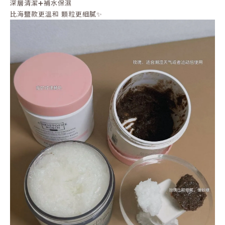
深層清潔➕補水保濕
比海鹽款更溫和 顆粒更細膩✨