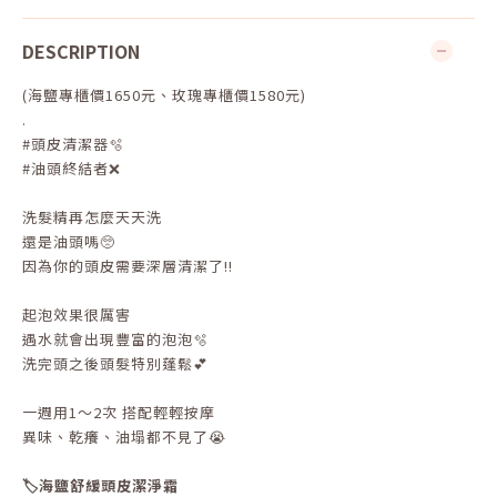
DESCRIPTION
(海鹽專櫃價1650元、玫瑰專櫃價1580元)
.
#頭皮清潔器🫧
#油頭終結者❌
洗髮精再怎麼天天洗
還是油頭嗎🥺
因為你的頭皮需要深層清潔了‼️
起泡效果很厲害
遇水就會出現豐富的泡泡🫧
洗完頭之後頭髮特別蓬鬆💕
一週用1～2次 搭配輕輕按摩
異味、乾癢、油塌都不見了😭
🏷️海鹽舒緩頭皮潔淨霜