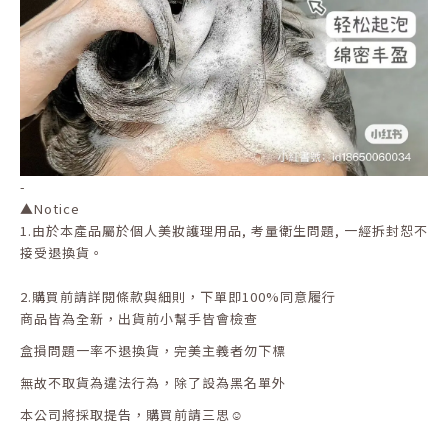
-
▲
Notice
1.
由於本產品屬於個人美妝護理用品
,
考量衛生問題
,
一經拆封恕不
接受退換貨。
2.
購買前請詳閱條款與細則，下單即
100%
同意履行
商品皆為全新，出貨前小幫手皆會檢查
盒損問題一率不退換貨，完美主義者勿下標
無故不取貨為違法行為，除了設為黑名單外
本公司將採取提告，購買前請三思☺