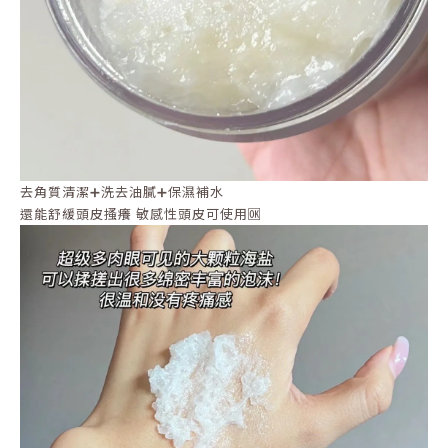
去角質清潔➕洗去油膩➕保濕補水
還能舒緩頭皮搔癢 敏感性頭皮可使用🆗