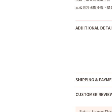
本公司將採取提告，購
ADDITIONAL DETAI
SHIPPING & PAYM
CUSTOMER REVIE