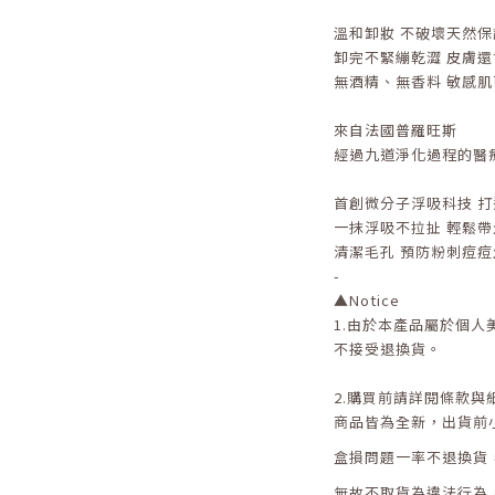
溫和卸妝 不破壞天然保
卸完不緊繃乾澀 皮膚還
無酒精、無香料 敏感肌
來自法國普羅旺斯
經過九道淨化過程的醫
首創微分子浮吸科技 
一抹浮吸不拉扯 輕鬆帶
清潔毛孔 預防粉刺痘痘
-
▲
Notice
1.
由於本產品屬於個人
不接受退換貨。
2.
購買前請詳閱條款與
商品皆為全新，出貨前
盒損問題一率不退換貨
無故不取貨為違法行為