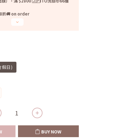
光面膜），滿 $2800 🇯🇵ITO洗臉巾66抽
 on order
含假日)
W
BUY NOW