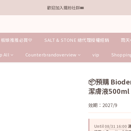
1
2
2
2
6
7
2
4
3
4
5
6
6
6
6
6
0
1
:
1
1
:
5
6
:
1
離本週新品 收單下架還有
歡迎加入鐵粉社群🎟️
點我逛逛
3
2
3
4
5
5
5
9
5
Days
Hours
Minutes
Seconds
5
0
0
0
4
5
0
2
9
1
2
3
4
4
4
8
9
4
4
3
4
1
8
IG每天分享最新資訊✨
0
1
2
3
3
3
7
8
3
3
2
3
0
7
0
1
2
2
2
6
7
2
2
1
2
6
0
1
:
1
1
:
5
6
:
1
1
離本週新品 收單下架還有
0
1
點我逛逛
板娘推推必買💛
SALT & STONE 總代理授權經銷
雨天
Days
Hours
Minutes
Seconds
5
0
0
0
4
5
0
0
0
4
3
4
p All
Counterbrandoverview
vip
Shoppin
3
2
3
2
1
2
1
0
1
0
0
📦預購 Bio
潔膚液500ml
效期：2027/9
Until
08/31 16:00
滿