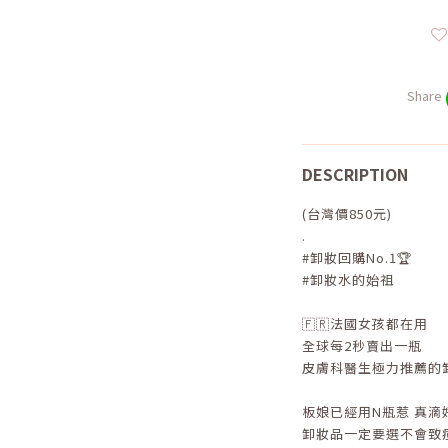
Share
DESCRIPTION
(台灣價850元)
.
#卸妝回購No.1🏆
#卸妝水的始祖
🇫🇷法國女孩都在用
全球每2秒賣出一瓶
皮膚科醫生極力推薦的卸妝水
板娘已經用N瓶惹 真滴好用
卸妝品一定要選不會致