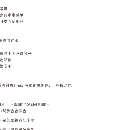
護膜
會有水嫩感♥️
可安心使用🆗
療級用純水
打造最小潔淨微分子
走彩妝
生成🥊
美妝護理用品
,
考量衛生問題
,
一經拆封恕
細則，下單即
100%
同意履行
小幫手皆會檢查
，完美主義者勿下標
，除了設為黑名單外