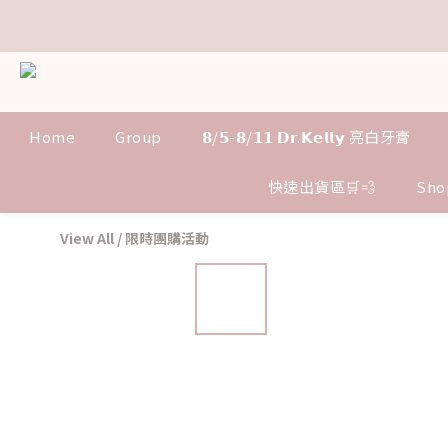
距
距
Home
Group
𝟴/𝟱-𝟴/𝟭𝟭 𝗗𝗿.𝗞𝗲𝗹𝗹𝘆 亮白牙膏
快速出貨區🛒💨
Sho
View All
/
限時團購活動