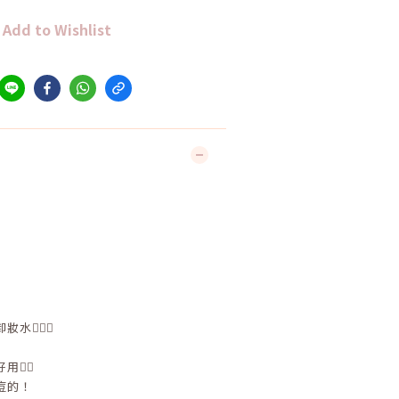
Add to Wishlist
🏻‍⚕️
👍🏻
痘的！