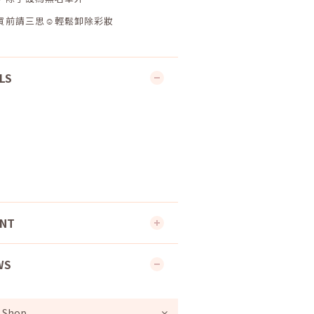
買前請三思☺輕鬆卸除彩妝
LS
ENT
WS