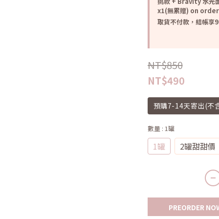
挑款 + Bravity 水
x1(無累贈) on order
取貨不付款，結帳享98折
NT$850
NT$490
預購7-14天寄出(不
數量
: 1罐
1罐
2罐甜甜價
PREORDER NO