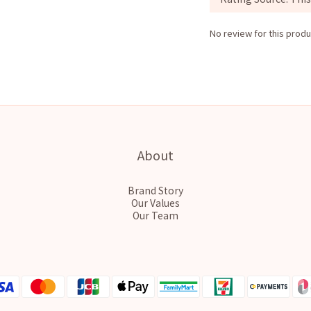
No review for this produ
About
Brand Story
Our Values
Our Team