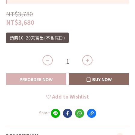
NT$3,780
NT$3,680
預購10-20天寄出(不含假日)
PREORDER NOW
BUY NOW
Add to Wishlist
Share