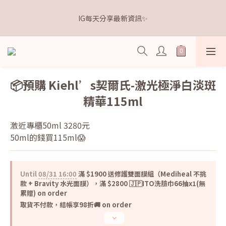
5
5
5
6
5
7
1
2
1
1
1
7
2
8
1
3
距離本週新品 收單下架還有
4
4
4
5
4
6
0
1
IG每天分享最新資訊✨
0
0
:
0
6
:
1
7
:
0
2
3
3
3
9
4
3
5
點我逛逛🛒
0
Days
Hours
Minutes
Seconds
5
0
6
1
2
2
2
8
3
9
2
4
4
5
0
1
1
1
7
2
8
1
3
距離本週新品 收單下架還有
3
4
0
0
:
0
6
:
1
7
:
0
2
點我逛逛🛒
2
3
Days
Hours
Minutes
Seconds
5
0
6
1
1
2
4
5
0
📦預購 Kiehl’s契爾氏-激光極淨白淡斑
0
1
3
4
精華115ml
0
2
3
1
2
0
1
激近專櫃50ml 3280元
0
50ml的錢買115ml😱
Until
08/31 16:00
滿 $1900 送修護雙面膜組（Mediheal 不挑
款 + Bravity 水光面膜），滿 $2800 🇯🇵ITO洗臉巾66抽x1(無
累贈) on order
取貨不付款，結帳享98折🚚 on order