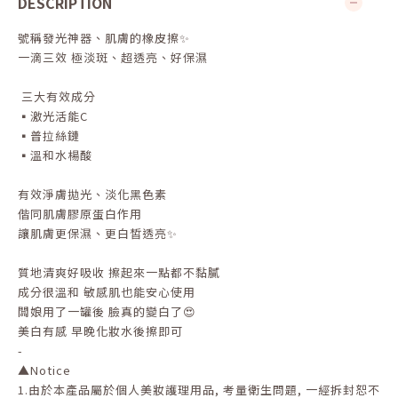
DESCRIPTION
號稱發光神器、肌膚的橡皮擦✨
一滴三效 極淡斑、超透亮、好保濕
三大有效成分
▪️激光活能C
▪️普拉絲鏈
▪️溫和水楊酸
有效淨膚拋光、淡化黑色素
偕同肌膚膠原蛋白作用
讓肌膚更保濕、更白皙透亮✨
質地清爽好吸收 擦起來一點都不黏膩
成分很溫和 敏感肌也能安心使用
闆娘用了一罐後 臉真的變白了😍
美白有感 早晚化妝水後擦即可
-
▲
Notice
1.
由於本產品屬於個人美妝護理用品
,
考量衛生問題
,
一經拆封恕不