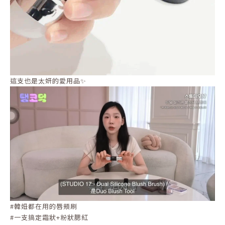
這支也是太妍的愛用品✨
#韓妞都在用的唇頰刷
#一支搞定霜狀+粉狀腮紅