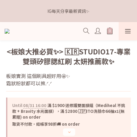
5
6
5
7
8
0
0
6
9
1
2
1
6
6
3
4
距離本週新品 收單下架還有
4
5
4
9
9
6
7
5
8
IG每天分享最新資訊✨
0
1
:
0
5
:
5
2
:
3
3
4
3
8
8
5
6
點我逛逛🛒
4
7
Days
Hours
Minutes
Seconds
0
4
4
1
2
2
3
2
7
7
4
5
3
6
3
3
0
1
1
2
1
6
6
3
4
距離本週新品 收單下架還有
2
5
2
2
0
0
1
:
0
5
:
5
2
:
3
1
點我逛逛🛒
4
1
1
Days
Hours
Minutes
Seconds
0
4
4
1
2
0
3
0
0
3
3
0
1
<板娘大推必買✨> 🇰🇷STUDIO17-專業
2
2
2
0
1
雙頭矽膠腮紅刷 太妍推薦款✨
1
1
0
0
0
板娘實測 這個刷具超好用🤩✨
霜狀粉狀都可以擦.ᐟ.ᐟ
Until
08/31 16:00
滿 $1900 送修護雙面膜組（Mediheal 不挑
款 + Bravity 水光面膜），滿 $2800 🇯🇵ITO洗臉巾66抽x1(無
累贈) on order
取貨不付款，結帳享98折🚚 on order