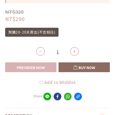
NT$320
NT$290
預購10-20天寄出(不含假日)
PREORDER NOW
BUY NOW
Add to Wishlist
Share