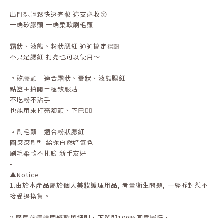
出門想輕鬆快速完妝 這支必收😚
一端矽膠頭 一端柔軟刷毛頭
霜狀、液態、粉狀腮紅 通通搞定👏🏻
不只是腮紅 打亮也可以使用～
▫️矽膠頭｜適合霜狀、膏狀、液態腮紅
點塗＋拍開＝極致服貼
不吃粉不沾手
也能用來打亮額頭、下巴👍🏻
▫️刷毛頭｜適合粉狀腮紅
圓滾滾刷型 給你自然好氣色
刷毛柔軟不扎臉 新手友好
-
▲Notice
1.
由於本產品屬於個人美妝護理用品
,
考量衛生問題
,
一經拆封恕不
接受退換貨。
2.
購買前請詳閱條款與細則，下單即
100%
同意履行，