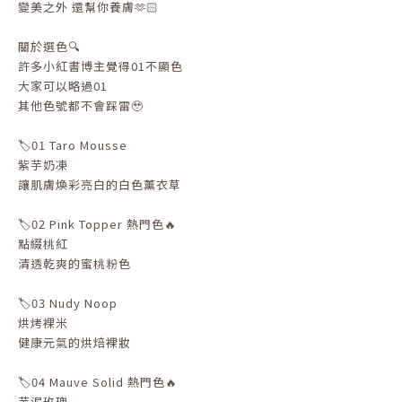
變美之外 還幫你養膚🫶🏻
關於選色🔍
許多小紅書博主覺得01不顯色
大家可以略過01
其他色號都不會踩雷🥹
🏷️01 Taro Mousse
紫芋奶凍
讓肌膚煥彩亮白的白色薰衣草
🏷️02 Pink Topper 熱門色🔥
點綴桃紅
清透乾爽的蜜桃粉色
🏷️03 Nudy Noop
烘烤裸米
健康元氣的烘焙裸妝
🏷️04 Mauve Solid 熱門色🔥
芋泥玫瑰