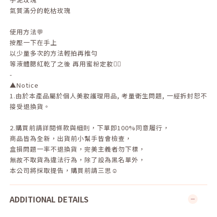
氣質滿分的乾枯玫瑰
使用方法💬
按壓一下在手上
以少量多次的方法輕拍再推勻
等液體腮紅乾了之後 再用蜜粉定妝👌🏻
-
▲Notice
1.
由於本產品屬於個人美妝護理用品
,
考量衛生問題
,
一經拆封恕不
接受退換貨。
2.
購買前請詳閱條款與細則，下單即
100%
同意履行，
商品皆為全新，出貨前小幫手皆會檢查，
盒損問題一率不退換貨，完美主義者勿下標，
無故不取貨為違法行為，除了設為黑名單外，
本公司將採取提告，購買前請三思☺
ADDITIONAL DETAILS