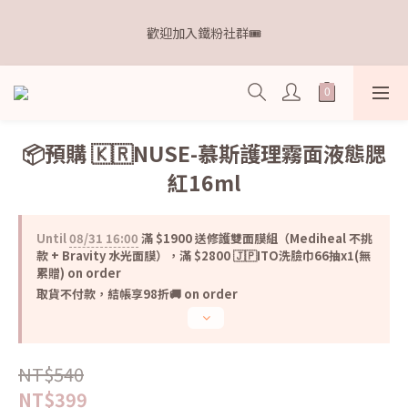
6
9
8
8
9
9
8
7
3
1
1
2
2
1
6
距離本週新品 收單下架還有
5
8
7
7
8
8
7
6
2
歡迎加入鐵粉社群🎟️
0
0
:
1
9
:
1
0
:
5
4
點我逛逛🛒
7
6
6
7
7
6
5
1
Days
Hours
Minutes
Seconds
0
8
0
4
3
6
5
5
6
6
5
4
0
7
3
2
5
4
4
5
5
4
9
3
6
2
IG每天分享最新資訊✨
1
4
3
3
4
4
3
8
2
5
1
0
3
2
2
3
3
2
7
1
4
0
9
📦預購 🇰🇷NUSE-慕斯護理霧面液態腮
2
1
1
2
2
1
6
距離本週新品 收單下架還有
0
3
8
1
0
0
:
1
9
:
1
0
:
5
點我逛逛🛒
紅16ml
2
7
Days
Hours
Minutes
Seconds
0
0
8
0
4
1
6
7
3
0
5
6
2
4
Until
08/31 16:00
滿 $1900 送修護雙面膜組（Mediheal 不挑
5
1
款 + Bravity 水光面膜），滿 $2800 🇯🇵ITO洗臉巾66抽x1(無
3
4
0
累贈) on order
2
3
取貨不付款，結帳享98折🚚 on order
1
2
0
1
0
NT$540
NT$399