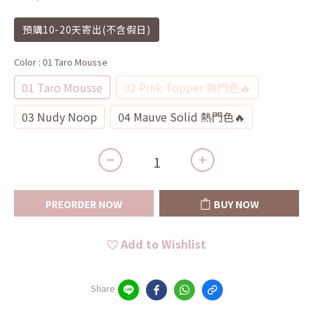
預購10-20天寄出(不含假日)
Color
: 01 Taro Mousse
01 Taro Mousse
02 Pink Topper 熱門色🔥
03 Nudy Noop
04 Mauve Solid 熱門色🔥
PREORDER NOW
BUY NOW
Add to Wishlist
Share