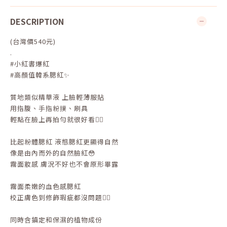
DESCRIPTION
(台灣價540元)
.
#小紅書爆紅
#高顏值韓系腮紅✨
質地類似精華液 上臉輕薄服貼
用指腹、手指粉撲、刷具
輕點在臉上再拍勻就很好看👍🏻
比起粉體腮紅 液態腮紅更顯得自然
像是由內而外的自然臉紅😳
霧面妝感 膚況不好也不會原形畢露
霧面柔嫩的血色感腮紅
校正膚色到修飾瑕疵都沒問題👌🏻
同時含鎮定和保濕的植物成份