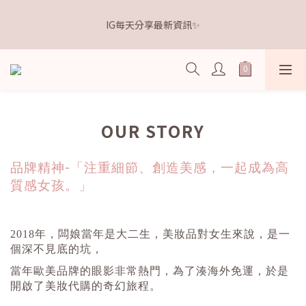
5
9
6
8
6
7
0
4
1
5
2
4
6
2
3
𝗗𝗿.𝗞𝗲𝗹𝗹𝘆 亮白牙膏 關團還有
4
8
5
7
9
5
6
3
IG每天分享最新資訊✨
0
4
:
1
3
:
5
9
:
1
2
3
7
4
6
8
4
5
點我逛逛🛒
2
Days
Hours
Minutes
Seconds
3
0
2
4
8
0
1
2
6
3
5
7
3
4
1
2
1
3
7
0
1
5
2
4
6
2
3
𝗗𝗿.𝗞𝗲𝗹𝗹𝘆 亮白牙膏 關團還有
0
1
0
2
6
0
4
:
1
3
:
5
9
:
1
2
點我逛逛🛒
0
1
5
Days
Hours
Minutes
Seconds
3
0
2
4
8
0
1
0
4
2
1
3
7
0
3
1
0
2
6
OUR STORY
2
0
1
5
1
0
4
0
-
3
品牌精神
「注重細節、創造美感，一起成為高
2
質感女孩。」
1
0
2018
年，闆娘當年是大二生，美妝品對女生來說，是一
個深不見底的坑，
當年歐美品牌的眼影非常熱門，為了湊海外免運，於是
開啟了美妝代購的奇幻旅程。