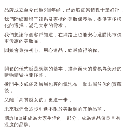
3
品牌成立至今已過
個年頭，已於蝦皮累積數千筆好評，
我們陸續新增了韓系及專櫃的美妝保養品，提供更多樣
化的選擇，滿足大家的需求，
我們想讓每個客戶知道，在網路上也能安心選購比市價
更優惠的美妝品，
闆娘會秉持初心、用心選品，給最值得的你。
開箱的儀式感是網購的基本，撲鼻而來的香氛為美好的
購物體驗拉開序幕，
拆開牛皮紙袋及層層包裹的氣泡布，取出屬於你的寶藏
後，
又離「高質感女孩」更進一步，
未來我們會逐步引進不限於美妝類的其他品項，
lala
期許
能成為大家生活的一部分，成為選品優良且有
溫度的品牌。