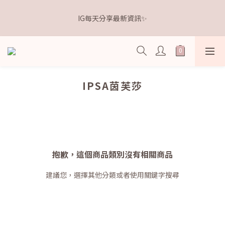
5
5
6
8
9
9
5
8
1
1
2
4
5
5
1
4
距離本週新品 收單下架還有
4
4
5
7
8
8
4
7
IG每天分享最新資訊✨
0
0
:
1
3
:
4
4
:
0
3
3
3
4
6
7
7
3
6
點我逛逛🛒
日
時
分
秒
0
2
3
3
2
2
2
3
5
6
6
2
5
1
2
2
1
1
1
2
4
5
5
1
4
距離本週新品 收單下架還有
0
1
1
0
0
0
:
1
3
:
4
4
:
0
3
點我逛逛🛒
0
0
日
時
分
秒
0
2
3
3
2
1
2
2
1
IPSA茵芙莎
0
1
1
0
0
0
抱歉，這個商品類別沒有相關商品
建議您，選擇其他分類或者使用關鍵字搜尋