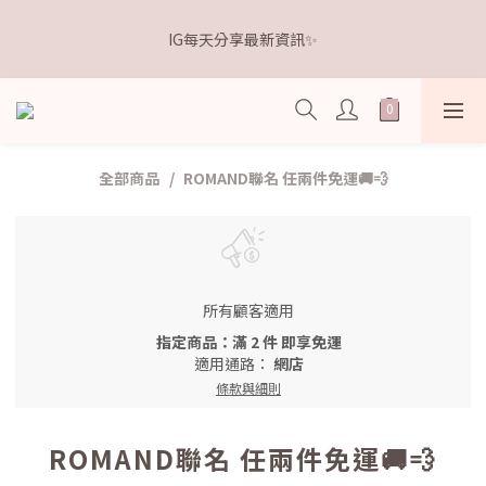
5
6
7
7
7
6
7
9
1
2
3
3
3
2
3
5
距離本週新品 收單下架還有
4
5
6
6
6
5
6
8
IG每天分享最新資訊✨
0
1
:
2
2
:
2
1
:
2
4
3
4
5
5
5
4
5
7
點我逛逛🛒
日
時
分
秒
0
1
1
1
0
1
3
2
3
4
4
4
3
4
6
0
0
0
0
2
1
2
3
3
3
2
3
5
距離本週新品 收單下架還有
1
0
1
:
2
2
:
2
1
:
2
4
點我逛逛🛒
0
日
時
分
秒
0
1
1
1
0
1
3
0
0
0
0
2
全部商品
ROMAND聯名 任兩件免運🚚💨
1
0
所有顧客適用
指定商品：滿 2 件 即享免運
適用通路：
網店
條款與細則
ROMAND聯名 任兩件免運🚚💨