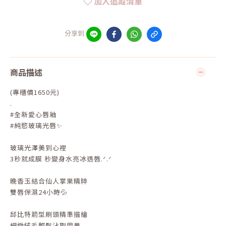
加入追蹤清單
分享到
商品描述
(專櫃價1650元)
.
#全新愛心唇釉
#純慾玻璃光唇✨
玻璃光澤美到心裡
3秒就成膜 秒變身水亮冰透唇.ᐟ.ᐟ
晚香玉結合仙人掌果精粹
雙唇保濕24小時💦
邱比特箭型刷頭精準描繪
細緻絨毛輕鬆沾取用量