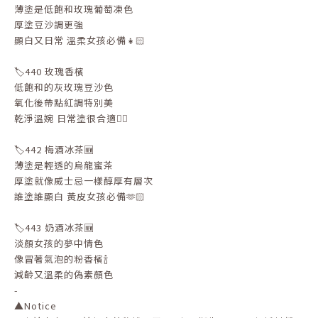
薄塗是低飽和玫瑰葡萄凍色
厚塗豆沙調更強
顯白又日常 溫柔女孩必備👧🏻
🏷️440 玫瑰香檳
低飽和的灰玫瑰豆沙色
氧化後帶點紅調特別美
乾淨溫婉 日常塗很合適👍🏻
🏷️442 梅酒冰茶🆕
薄塗是輕透的烏龍蜜茶
厚塗就像威士忌一樣醇厚有層次
誰塗誰顯白 黃皮女孩必備🫶🏻
🏷️443 奶酒冰茶🆕
淡顏女孩的夢中情色
像冒著氣泡的粉香檳🍾
減齡又溫柔的偽素顏色
-
▲Notice