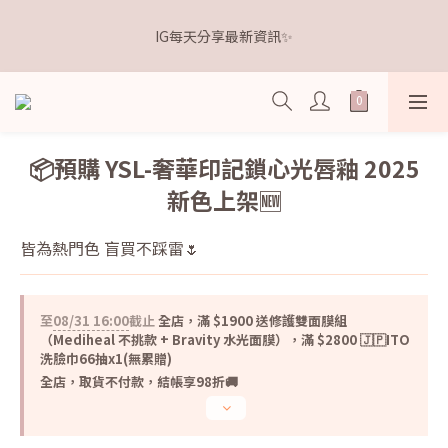
5
5
5
7
9
8
1
0
1
1
1
7
3
5
4
6
距離本週新品 收單下架還有
4
4
4
6
8
7
9
0
IG每天分享最新資訊✨
0
0
:
0
6
:
2
4
:
3
5
3
3
3
9
5
7
6
8
點我逛逛🛒
日
時
分
秒
5
1
3
2
4
2
2
2
8
4
6
5
7
4
0
2
1
3
1
1
1
7
3
5
4
6
距離本週新品 收單下架還有
3
1
0
2
0
0
:
0
6
:
2
4
:
3
5
點我逛逛🛒
2
0
1
日
時
分
秒
5
1
3
2
4
1
0
4
0
2
1
3
📦預購 YSL-奢華印記鎖心光唇釉 2025
0
3
1
0
2
新色上架🆕
2
0
1
1
0
0
皆為熱門色 盲買不踩雷🌷
至
08/31 16:00
截止
全店，滿 $1900 送修護雙面膜組
（Mediheal 不挑款 + Bravity 水光面膜），滿 $2800 🇯🇵ITO
洗臉巾66抽x1(無累贈)
全店，取貨不付款，結帳享98折🚚