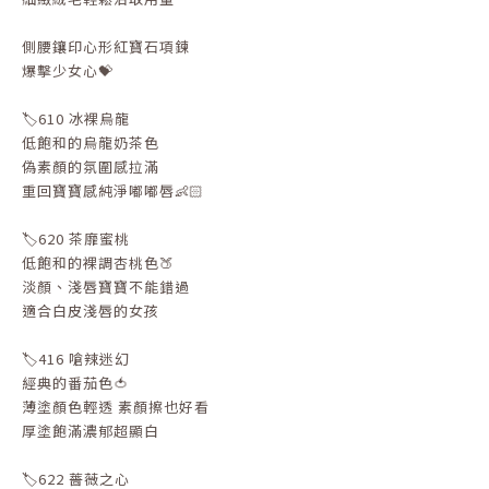
側腰鑲印心形紅寶石項鍊
爆擊少女心💝
🏷️610 冰裸烏龍
低飽和的烏龍奶茶色
偽素顏的氛圍感拉滿
重回寶寶感純淨嘟嘟唇👶🏻
🏷️620 茶靡蜜桃
低飽和的裸調杏桃色🍑
淡顏、淺唇寶寶不能錯過
適合白皮淺唇的女孩
🏷️416 嗆辣迷幻
經典的番茄色🍅
薄塗顏色輕透 素顏擦也好看
厚塗飽滿濃郁超顯白
🏷️622 薔薇之心