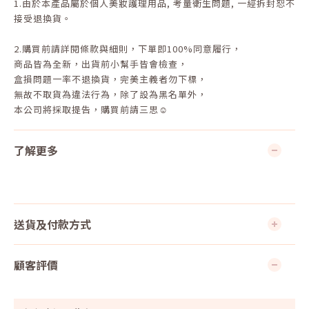
1.
由於本產品屬於個人美妝護理用品
,
考量衛生問題
,
一經拆封恕不
接受退換貨。
2.
購買前請詳閱條款與細則，下單即
100%
同意履行，
商品皆為全新，出貨前小幫手皆會檢查，
盒損問題一率不退換貨，完美主義者勿下標，
無故不取貨為違法行為，除了設為黑名單外，
本公司將採取提告，購買前請三思☺
了解更多
送貨及付款方式
顧客評價