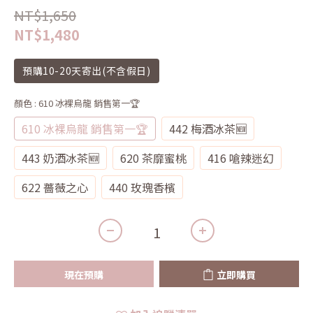
NT$1,650
NT$1,480
預購10-20天寄出(不含假日)
顏色
: 610 冰裸烏龍 銷售第一🏆
610 冰裸烏龍 銷售第一🏆
442 梅酒冰茶🆕
443 奶酒冰茶🆕
620 茶靡蜜桃
416 嗆辣迷幻
622 薔薇之心
440 玫瑰香檳
現在預購
立即購買