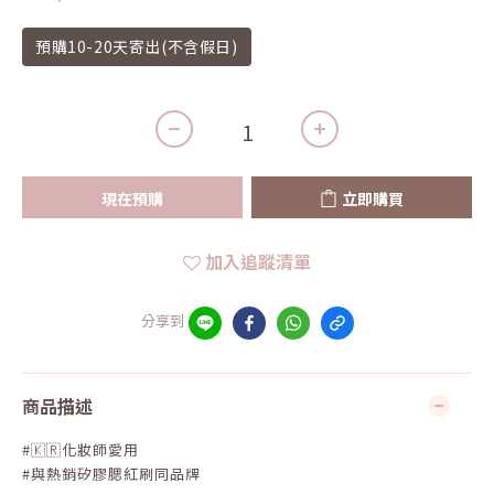
預購10-20天寄出(不含假日)
現在預購
立即購買
加入追蹤清單
分享到
商品描述
#🇰🇷化妝師愛用
#與熱銷矽膠腮紅刷同品牌