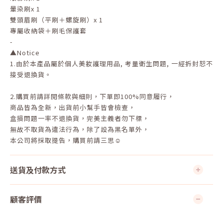
暈染刷x 1
雙頭眉刷（平刷＋螺旋刷）x 1
專屬收納袋＋刷毛保護套
-
▲Notice
1.
由於本產品屬於個人美妝護理用品
,
考量衛生問題
,
一經拆封恕不
接受退換貨。
2.
購買前請詳閱條款與細則，下單即
100%
同意履行，
商品皆為全新，出貨前小幫手皆會檢查，
盒損問題一率不退換貨，完美主義者勿下標，
無故不取貨為違法行為，除了設為黑名單外，
本公司將採取提告，購買前請三思☺
送貨及付款方式
顧客評價