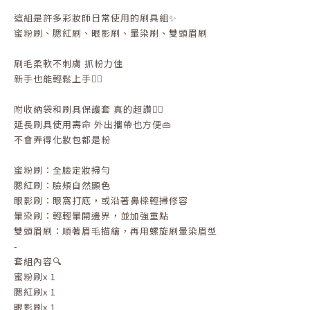
這組是許多彩妝師日常使用的刷具組✨
蜜粉刷、腮紅刷、眼影刷、暈染刷、雙頭眉刷
刷毛柔軟不刺膚 抓粉力佳
新手也能輕鬆上手👌🏻
附收納袋和刷具保護套 真的超讚👍🏻
延長刷具使用壽命 外出攜帶也方便👜
不會弄得化妝包都是粉
蜜粉刷：全臉定妝掃勻
腮紅刷：臉頰自然顯色
眼影刷：眼窩打底，或沿著鼻樑輕掃修容
暈染刷：輕輕暈開邊界，並加強重點
雙頭眉刷：順著眉毛描繪，再用螺旋刷暈染眉型
-
套組內容🔍
蜜粉刷x 1
腮紅刷x 1
眼影刷x 1