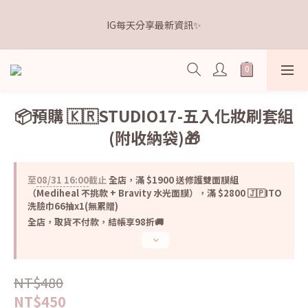
5
9
6
6
8
8
4
1
1
5
2
2
4
4
7
𝗗𝗿.𝗞𝗲𝗹𝗹𝘆 亮白牙膏 關團還有
4
8
5
5
7
7
3
0
IG每天分享最新資訊✨
0
4
:
1
1
:
3
9
:
3
6
3
7
4
4
6
6
9
點我逛逛🛒
2
日
時
分
秒
3
0
0
2
8
2
5
2
6
3
3
5
5
8
1
2
1
7
1
4
1
5
2
2
4
4
7
𝗗𝗿.𝗞𝗲𝗹𝗹𝘆 亮白牙膏 關團還有
0
1
0
6
0
3
0
4
:
1
1
:
3
9
:
3
6
點我逛逛🛒
0
5
2
日
時
分
秒
3
0
0
2
8
2
5
4
1
2
1
7
1
4
📦預購 🇰🇷STUDIO17-五入化妝刷套組
3
0
1
0
6
0
3
(附收納袋)🎁
2
0
5
2
1
4
1
0
3
0
至
08/31 16:00
截止
全店，滿 $1900 送修護雙面膜組
2
（Mediheal 不挑款 + Bravity 水光面膜），滿 $2800 🇯🇵ITO
1
洗臉巾66抽x1(無累贈)
0
全店，取貨不付款，結帳享98折🚚
NT$480
NT$450