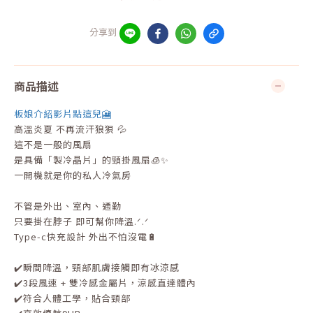
分享到
商品描述
板娘介紹影片點這兒🎦
高溫炎夏 不再流汗狼狽 💦
這不是一般的風扇
是具備「製冷晶片」的頸掛風扇🧊✨
一開機就是你的私人冷氣房
不管是外出、室內、通勤
只要掛在脖子 即可幫你降溫.ᐟ.ᐟ
Type-c快充設計 外出不怕沒電🔋
✔️瞬間降溫，頸部肌膚接觸即有冰涼感
✔️3段風速 + 雙冷感金屬片，涼感直達體內
✔️符合人體工學，貼合頸部