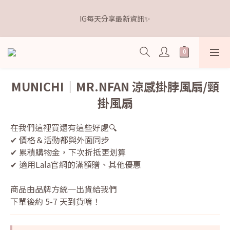
5
6
5
6
7
5
0
2
1
2
1
2
3
6
1
8
距離本週新品 收單下架還有
4
5
4
5
6
9
4
1
IG每天分享最新資訊✨
0
1
:
0
1
:
2
5
:
0
7
3
4
3
4
5
8
3
點我逛逛🛒
0
日
時
分
秒
0
0
1
4
6
2
3
2
3
4
7
2
9
0
3
5
1
2
1
2
3
6
1
8
距離本週新品 收單下架還有
2
4
0
1
:
0
1
:
2
5
:
0
7
點我逛逛🛒
1
3
日
時
分
秒
0
0
1
4
6
0
2
0
3
5
MUNICHI｜MR.NFAN 涼感掛脖風扇/頸
1
2
4
掛風扇
0
1
3
0
2
1
在我們這裡買還有這些好處🔍
0
✔ 價格＆活動都與外面同步
✔ 累積購物金，下次折抵更划算
✔ 適用Lala官網的滿額贈、其他優惠
商品由品牌方統一出貨給我們
下單後約 5-7 天到貨唷！