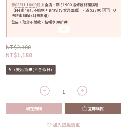
至
08/31 16:00
截止
全店，滿 $1900 送修護雙面膜組
（Mediheal 不挑款 + Bravity 水光面膜），滿 $2800 🇯🇵ITO
洗臉巾66抽x1(無累贈)
全店，取貨不付款，結帳享98折🚚
NT$2,180
NT$1,180
5-7天出貨🚚(不含假日)
現在預購
立即購買
加入追蹤清單