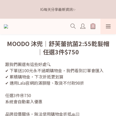
5
6
7
5
6
9
5
3
1
2
3
1
2
9
5
1
距離本週新品 收單下架還有
4
5
6
4
5
8
4
2
IG每天分享最新資訊✨
0
1
:
2
0
:
1
8
:
4
0
3
4
5
3
4
7
3
點我逛逛🛒
1
日
時
分
秒
0
1
0
7
3
2
3
4
2
3
6
2
0
0
6
2
1
2
3
1
2
9
5
1
距離本週新品 收單下架還有
5
1
0
1
:
2
0
:
1
8
:
4
0
點我逛逛🛒
4
0
日
時
分
秒
0
1
0
7
3
3
0
6
2
MOODO 沐兜｜舒芙蕾抗菌2:55乾髮帽
2
5
1
｜任選3件$750
1
4
0
0
3
2
跟我們團還有這些好處🔍
1
✔ 下單送100元永不過期購物金，我們看到訂單會匯入
0
✔ 累積購物金，下次折抵更划算
✔ 適用Lala官網的滿額贈、取貨不付款98折
任選3件🉐750
系統會自動套入優惠
品牌控價關係，無法使用購物金折抵🙏🏻