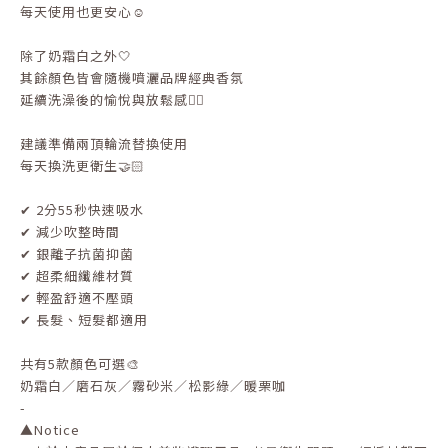
每天使用也更安心☺️
除了奶霜白之外🤍
其餘顏色皆會隨機噴灑品牌經典香氛
延續洗澡後的愉悅與放鬆感✌🏻
建議準備兩頂輪流替換使用
每天換洗更衛生🤝🏻
✔ 2分55秒快速吸水
✔ 減少吹整時間
✔ 銀離子抗菌抑菌
✔ 超柔細纖維材質
✔ 輕盈舒適不壓頭
✔ 長髮、短髮都適用
共有5款顏色可選🎨
奶霜白／磨石灰／霧砂米／松影綠／暖栗咖
-
▲
Notice