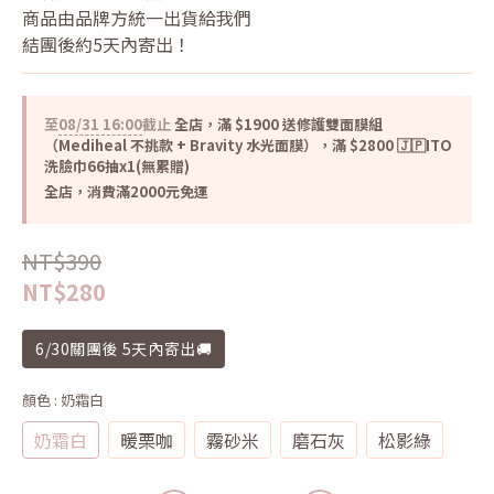
商品由品牌方統一出貨給我們
結團後約5天內寄出！
至
08/31 16:00
截止
全店，滿 $1900 送修護雙面膜組
（Mediheal 不挑款 + Bravity 水光面膜），滿 $2800 🇯🇵ITO
洗臉巾66抽x1(無累贈)
全店，消費滿2000元免運
NT$390
NT$280
6/30關團後 5天內寄出🚚
顏色
: 奶霜白
奶霜白
暖栗咖
霧砂米
磨石灰
松影綠