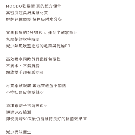
MOODO乾髮帽 真的超方便💛
高密度超柔細纖維材質
輕輕包住頭髮 快速吸附水分💦
實測長髮約2分55秒 可達到半乾狀態✨
幫助縮短吹整時間
減少熱風吹整造成的毛躁與乾燥👌🏻
高效吸水同時兼具良好包覆性
不滴水、不濕肩膀
解放雙手超有感🫶🏻
材質柔軟親膚 戴起來輕盈不悶熱
不拉扯頭皮與髮絲🤍
添加銀離子抗菌技術✨
通過SGS檢測
即使洗滌50次後仍能維持良好的抗菌效果👌🏻
減少異味產生