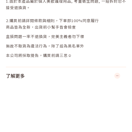
1.
由於本產品屬於個人美妝護理用品
,
考量衛生問題
,
一經拆封恕不
接受退換貨。
2.
購買前請詳閱條款與細則，下單即
100%
同意履行
商品皆為全新，出貨前小幫手皆會檢查
盒損問題一率不退換貨，完美主義者勿下標
無故不取貨為違法行為，除了設為黑名單外
本公司將採取提告，購買前請三思☺
了解更多