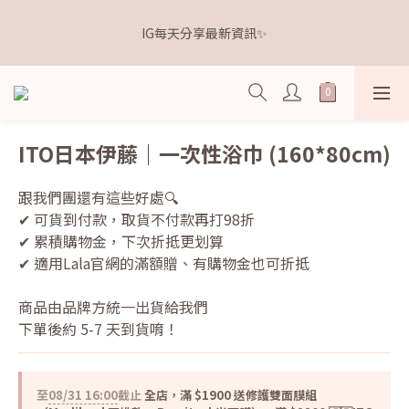
5
5
5
5
6
4
0
0
1
1
1
6
6
1
2
距離本週新品 收單下架還有
4
4
4
9
9
4
5
3
IG每天分享最新資訊✨
0
0
:
0
9
:
5
5
:
0
1
3
3
3
8
8
3
4
點我逛逛🛒
2
日
時
分
秒
8
4
4
0
2
2
2
7
7
2
3
1
7
3
3
1
1
1
6
6
1
2
距離本週新品 收單下架還有
0
6
2
2
0
0
:
0
9
:
5
5
:
0
1
點我逛逛🛒
5
1
1
日
時
分
秒
8
4
4
0
4
0
0
7
3
3
ITO日本伊藤｜一次性浴巾 (160*80cm)
3
6
2
2
2
5
1
1
跟我們團還有這些好處🔍
1
4
0
0
✔ 可貨到付款，取貨不付款再打98折 
0
3
✔ 累積購物金，下次折抵更划算
2
✔ 適用Lala官網的滿額贈、有購物金也可折抵
1
0
商品由品牌方統一出貨給我們
下單後約 5-7 天到貨唷！
至
08/31 16:00
截止
全店，滿 $1900 送修護雙面膜組