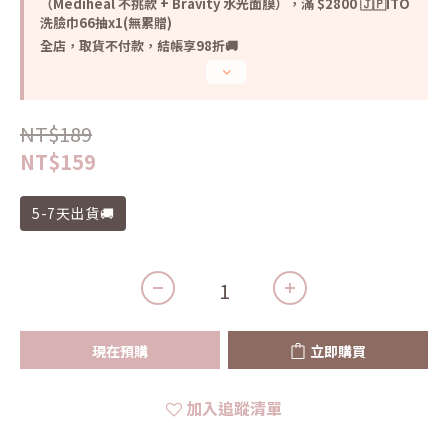
（Mediheal 不挑款 + Bravity 水光面膜），滿 $2800 🇯🇵ITO
洗臉巾66抽x1(無累贈)
全店，取貨不付款，結帳享98折🚚
NT$189
NT$159
5-7天出貨🚚
現在預購
立即購買
加入追蹤清單