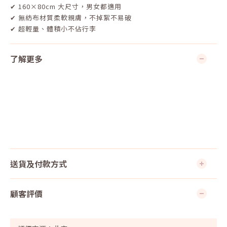
✔ 160×80cm 大尺寸，男女都適用
✔ 無紡布材質柔軟親膚，不掉絮不易破
✔ 超輕量、體積小不佔行李
了解更多
送貨及付款方式
顧客評價