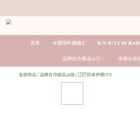
距
距
首頁
本週限時團購⏳
𝟴/𝟱-𝟴/𝟭𝟭 𝗗𝗿.𝗞
品牌合作選品🤝🏻
快速出貨區
全部商品
/
品牌合作選品🤝🏻
/
🇯🇵日本伊藤ITO