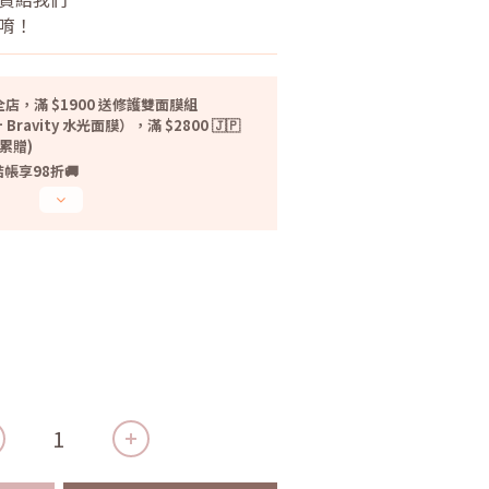
貨唷！
店，滿 $1900 送修護雙面膜組
 Bravity 水光面膜），滿 $2800 🇯🇵
無累贈)
帳享98折🚚