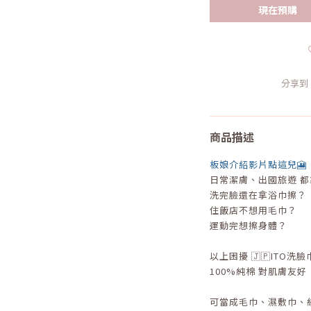
現在預購
分享到
商品描述
板娘介紹影片點這兒🎦
日常潔膚、出國旅遊 都靠
洗完臉還在拿浴巾擦？
住飯店不想用毛巾？
運動完想擦身體？
以上困擾 🇯🇵ITO洗
100%純棉 對肌膚友好
可當成毛巾、濕敷巾、