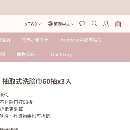

$
TWD
繁體中文

授權經銷
雨天小幫手☔️
peripera彩妝專區🪞
優惠
購物須知
Our Story
立即購買
｜抽取式洗臉巾60抽x3入
🔍
不付款再打98折 
次折抵更划算
的滿額贈、有購物金也可折抵
貨給我們