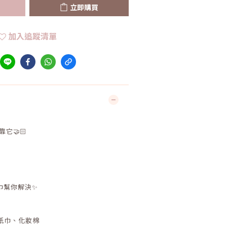
立即購買
加入追蹤清單
它🤝🏻
臉巾幫你解決✨
紙巾、化妝棉