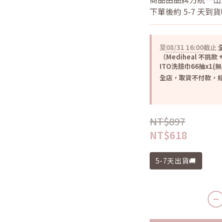
下單後約 5-7 天到
至
08/31 16:00
截止
全
（Mediheal 不挑款 +
ITO洗臉巾66抽x1(
全店，取貨不付款，結
NT$897
NT$618
5-7天出貨🚚