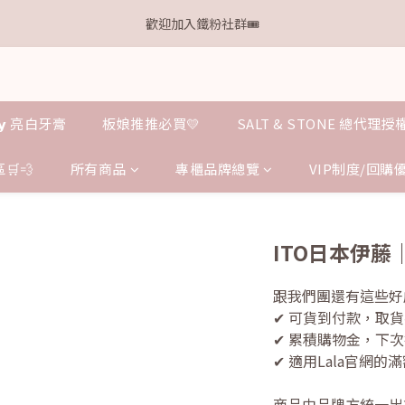
1
2
2
3
3
5
6
2
0
0
2
3
5
6
6
7
7
9
6
0
1
:
1
2
:
2
4
:
5
1
離本週新品 收單下架還有
歡迎加入鐵粉社群🎟️
點我逛逛
1
2
4
5
5
6
6
8
9
5
日
時
分
秒
0
0
1
1
3
4
0
0
1
3
4
4
5
5
7
8
4
0
0
2
3
IG每天分享最新資訊✨
0
2
3
3
4
4
6
7
3
1
2
1
2
2
3
3
5
6
2
0
1
0
1
:
1
2
:
2
4
:
5
1
離本週新品 收單下架還有
0
點我逛逛
𝗹𝗹𝘆 亮白牙膏
板娘推推必買💛
SALT & STONE 總代理
日
時
分
秒
0
0
1
1
3
4
0
0
0
2
3
🛒💨
所有商品
專櫃品牌總覽
VIP制度/回購
1
2
0
1
0
ITO日本伊藤
跟我們團還有這些好處
✔ 可貨到付款，取貨
✔ 累積購物金，下
✔ 適用Lala官網
商品由品牌方統一出