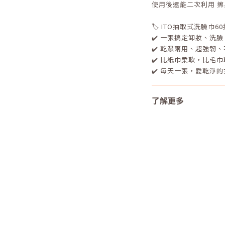
使用後還能二次利用 
🏷️ ITO抽取式洗臉巾60
✔️ 一張搞定卸妝、洗
✔️ 乾濕兩用、超強韌
✔️ 比紙巾柔軟，比毛
✔️ 每天一張，愛乾淨的女孩
了解更多