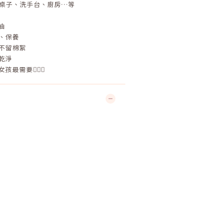
擦桌子、洗手台、廚房…等
抽
臉、保養
、不留棉絮
巾乾淨
最需要💁🏻‍♀️